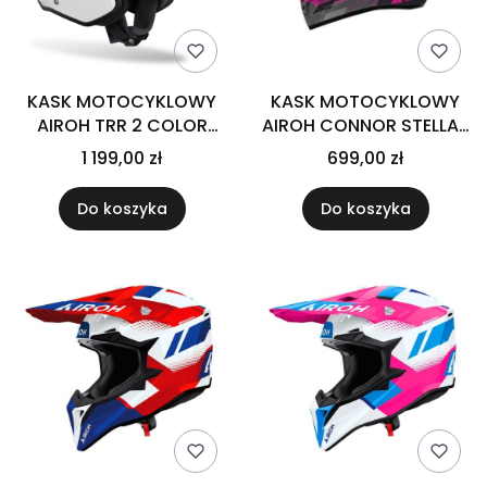
KASK MOTOCYKLOWY
KASK MOTOCYKLOWY
AIROH TRR 2 COLOR
AIROH CONNOR STELLAR
WHITE GLOSS
GLOSS
1 199,00 zł
699,00 zł
Do koszyka
Do koszyka