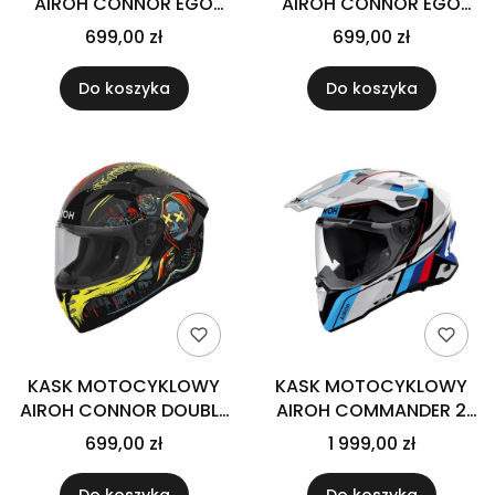
AIROH CONNOR EGO
AIROH CONNOR EGO
RED GLOSS
YELLOW GLOSS
699,00 zł
699,00 zł
Do koszyka
Do koszyka
KASK MOTOCYKLOWY
KASK MOTOCYKLOWY
AIROH CONNOR DOUBLE
AIROH COMMANDER 2
FACE GLOSS
SKIP WHITE GLOSS
699,00 zł
1 999,00 zł
Do koszyka
Do koszyka