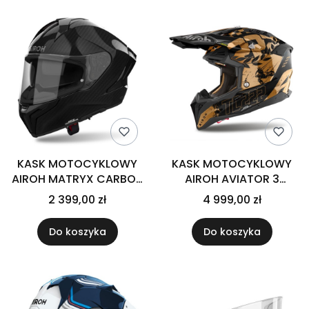
KASK MOTOCYKLOWY
KASK MOTOCYKLOWY
AIROH MATRYX CARBON
AIROH AVIATOR 3
GLOSS
LEGEND CHROME GLOSS
2 399,00 zł
4 999,00 zł
Do koszyka
Do koszyka