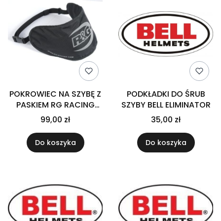
POKROWIEC NA SZYBĘ Z
PODKŁADKI DO ŚRUB
PASKIEM RG RACING
SZYBY BELL ELIMINATOR
BLACK
99,00 zł
35,00 zł
Do koszyka
Do koszyka