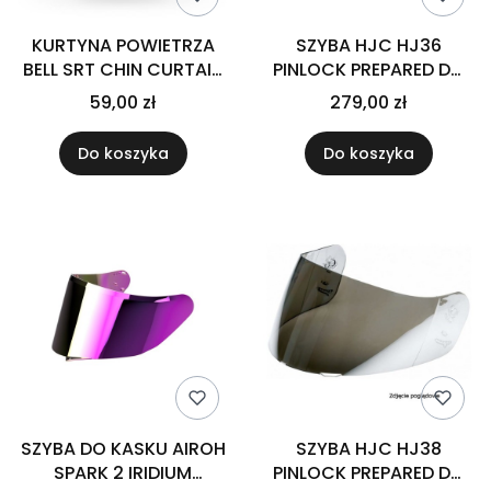
KURTYNA POWIETRZA
SZYBA HJC HJ36
BELL SRT CHIN CURTAIN
PINLOCK PREPARED DO
BLACK
KASKU I100 CLEAR
59,00 zł
279,00 zł
Do koszyka
Do koszyka
SZYBA DO KASKU AIROH
SZYBA HJC HJ38
SPARK 2 IRIDIUM
PINLOCK PREPARED DO