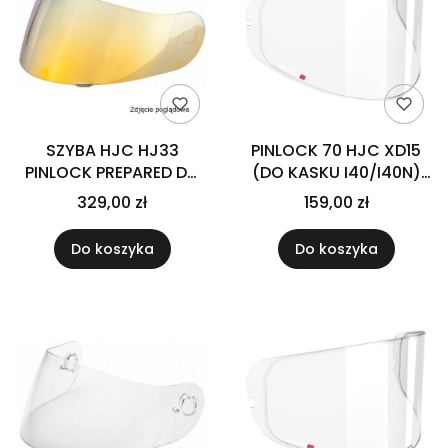
SZYBA HJC HJ33
PINLOCK 70 HJC XD15
PINLOCK PREPARED DO
(DO KASKU I40/I40N)
KASKU I90/I91 RST GOLD
CLEAR
329,00 zł
159,00 zł
Do koszyka
Do koszyka