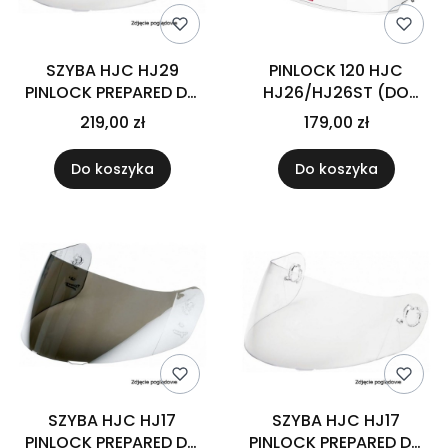
SZYBA HJC HJ29
PINLOCK 120 HJC
PINLOCK PREPARED DO
HJ26/HJ26ST (DO
KASKU RPHA-90 CLEAR
KASKU RPHA-11/RPHA-
219,00 zł
179,00 zł
70) CLEAR
Do koszyka
Do koszyka
SZYBA HJC HJ17
SZYBA HJC HJ17
PINLOCK PREPARED DO
PINLOCK PREPARED DO