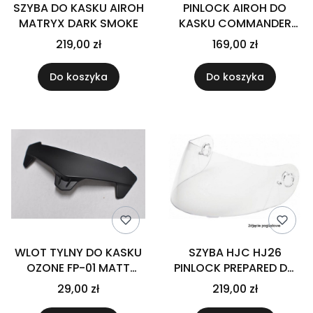
SZYBA DO KASKU AIROH
PINLOCK AIROH DO
MATRYX DARK SMOKE
KASKU COMMANDER
CLEAR
219,00 zł
169,00 zł
Do koszyka
Do koszyka
WLOT TYLNY DO KASKU
SZYBA HJC HJ26
OZONE FP-01 MATT
PINLOCK PREPARED DO
BLACK NS
KASKU RPHA-11 CLEAR
29,00 zł
219,00 zł