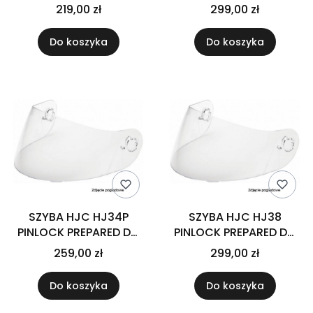
MIRRORED
KASKU I71/F71 DARK
219,00 zł
299,00 zł
SMOKE
Do koszyka
Do koszyka
SZYBA HJC HJ34P
SZYBA HJC HJ38
PINLOCK PREPARED DO
PINLOCK PREPARED DO
KASKU C10 CLEAR
KASKU I71/F71 CLEAR
259,00 zł
299,00 zł
Do koszyka
Do koszyka