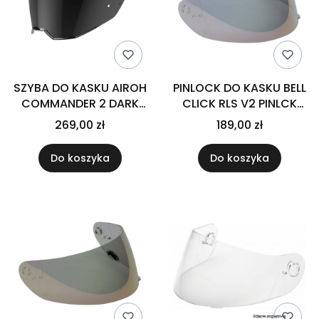
SZYBA DO KASKU AIROH
PINLOCK DO KASKU BELL
COMMANDER 2 DARK
CLICK RLS V2 PINLCK
SMOKE (05CMDRKSM)
SHLD IRID DARK SILVER
269,00 zł
189,00 zł
Do koszyka
Do koszyka