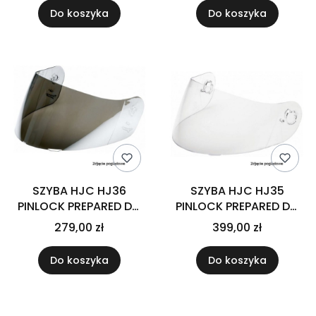
Do koszyka
Do koszyka
SZYBA HJC HJ36
SZYBA HJC HJ35
PINLOCK PREPARED DO
PINLOCK PREPARED DO
KASKU I100 DARK SMOKE
KASKU RPHA1 CLEAR
279,00 zł
399,00 zł
Do koszyka
Do koszyka