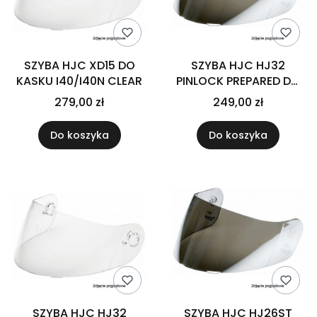
SZYBA HJC XD15 DO
SZYBA HJC HJ32
KASKU I40/I40N CLEAR
PINLOCK PREPARED DO
KASKU F70 DARK SMOKE
279,00 zł
249,00 zł
Do koszyka
Do koszyka
SZYBA HJC HJ32
SZYBA HJC HJ26ST