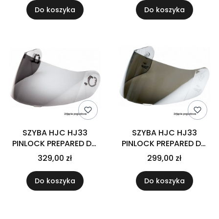
Do koszyka
Do koszyka
SZYBA HJC HJ33
SZYBA HJC HJ33
PINLOCK PREPARED DO
PINLOCK PREPARED DO
KASKU I90/I91 RST
KASKU I90/I91 DARK
329,00 zł
299,00 zł
SILVER
SMOKE
Do koszyka
Do koszyka