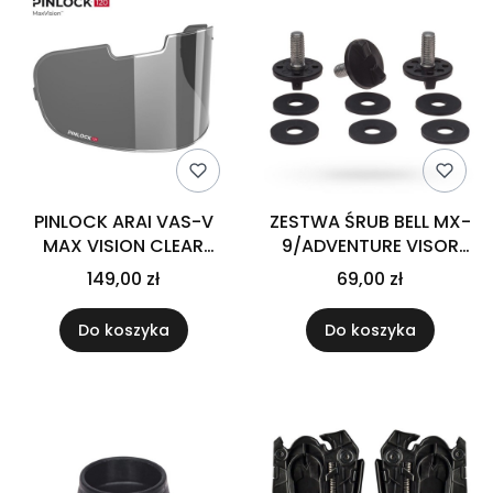
PINLOCK ARAI VAS-V
ZESTWA ŚRUB BELL MX-
MAX VISION CLEAR
9/ADVENTURE VISOR
120XLT (US/EU)
SCREWS BLACK
149,00 zł
69,00 zł
Do koszyka
Do koszyka