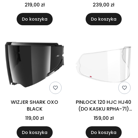
KASKU I70 CLEAR
219,00 zł
239,00 zł
Do koszyka
Do koszyka
WIZJER SHARK OXO
PINLOCK 120 HJC HJ40
BLACK
(DO KASKU RPHA-71)
CLEAR
119,00 zł
159,00 zł
Do koszyka
Do koszyka