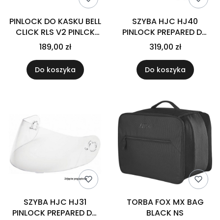
PINLOCK DO KASKU BELL
SZYBA HJC HJ40
CLICK RLS V2 PINLCK
PINLOCK PREPARED DO
SHLD IRID DARK GOLD
KASKU RPHA-71 CLEAR
189,00 zł
319,00 zł
Do koszyka
Do koszyka
SZYBA HJC HJ31
TORBA FOX MX BAG
PINLOCK PREPARED DO
BLACK NS