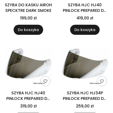
SZYBA DO KASKU AIROH
SZYBA HJC HJ40
SPECKTRE DARK SMOKE
PINLOCK PREPARED DO
KASKU RPHA-71 RST
199,00 zł
419,00 zł
BLUE
Do koszyka
Do koszyka
SZYBA HJC HJ40
SZYBA HJC HJ34P
PINLOCK PREPARED DO
PINLOCK PREPARED DO
KASKU RPHA-71 DARK
KASKU C10 DARK SMOKE
319,00 zł
259,00 zł
SMOKE