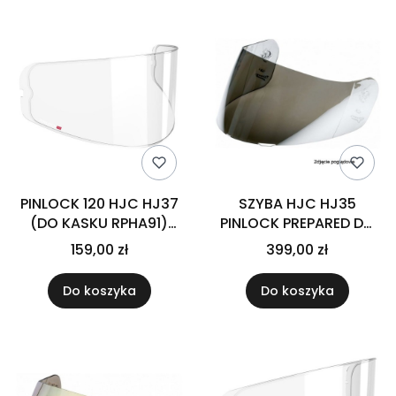
PINLOCK 120 HJC HJ37
SZYBA HJC HJ35
(DO KASKU RPHA91)
PINLOCK PREPARED DO
CLEAR
KASKU RPHA1 DARK
159,00 zł
399,00 zł
SMOKE
Do koszyka
Do koszyka