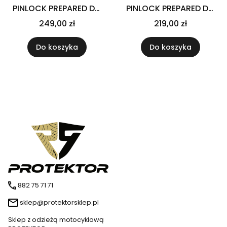
PINLOCK PREPARED DO
PINLOCK PREPARED DO
KASKU F70 CLEAR
KASKU RPHA-70 DARK
249,00 zł
219,00 zł
SMOKE
Do koszyka
Do koszyka
882 75 71 71
sklep@protektorsklep.pl
Sklep z odzieżą motocyklową