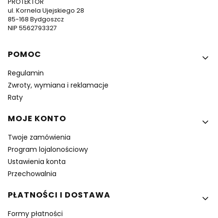
PROTEKTOR
ul. Kornela Ujejskiego 28
85-168 Bydgoszcz
NIP 5562793327
Linki w stopce
POMOC
Regulamin
Zwroty, wymiana i reklamacje
Raty
MOJE KONTO
Twoje zamówienia
Program lojalonościowy
Ustawienia konta
Przechowalnia
PŁATNOŚCI I DOSTAWA
Formy płatności