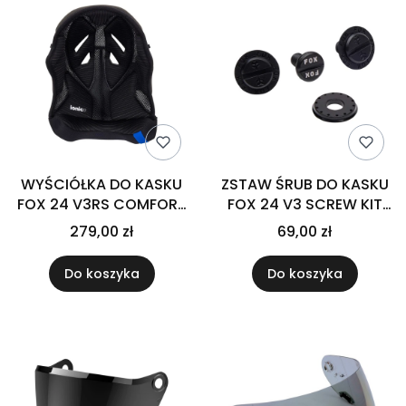
WYŚCIÓŁKA DO KASKU
ZSTAW ŚRUB DO KASKU
FOX 24 V3RS COMFORT
FOX 24 V3 SCREW KIT
LINER STANDARD BLACK
BLACK
279,00 zł
69,00 zł
Do koszyka
Do koszyka