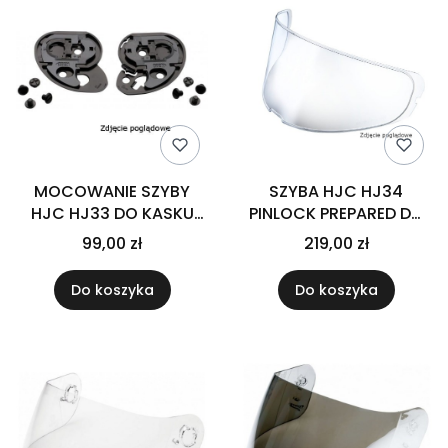
MOCOWANIE SZYBY
SZYBA HJC HJ34
HJC HJ33 DO KASKU
PINLOCK PREPARED DO
I90/I91
KASKU I30 CLEAR
99,00 zł
219,00 zł
Do koszyka
Do koszyka