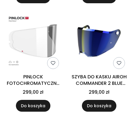
PINLOCK
SZYBA DO KASKU AIROH
FOTOCHROMATYCZNY
COMMANDER 2 BLUE
PRECISIONTONE HJC
MIRRORED
299,00 zł
299,00 zł
HJ-34P (DO KASKU HJC
C10)
Do koszyka
Do koszyka