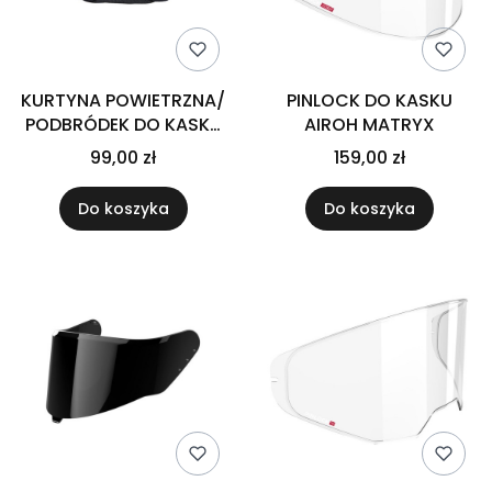
KURTYNA POWIETRZNA/
PINLOCK DO KASKU
PODBRÓDEK DO KASKU
AIROH MATRYX
AIROH COMMANDER
99,00 zł
159,00 zł
Do koszyka
Do koszyka