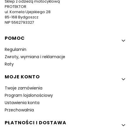
Sklep z odzieżą motocyklową
PROTEKTOR
ul. Kornela Ujejskiego 28
85-168 Bydgoszcz
NIP 5562793327
Linki w stopce
POMOC
Regulamin
Zwroty, wymiana i reklamacje
Raty
MOJE KONTO
Twoje zamówienia
Program lojalonościowy
Ustawienia konta
Przechowalnia
PŁATNOŚCI I DOSTAWA