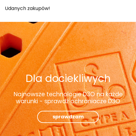
Udanych zakupów!
Dla dociekliwych
Najnowsze technologie D3O na każde
warunki - sprawdź ochraniacze D3O
sprawdzam