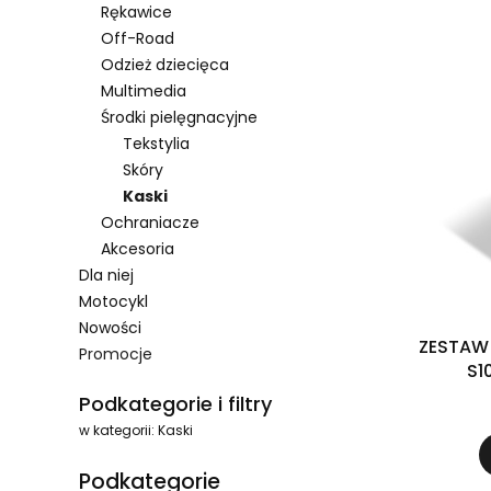
Rękawice
Off-Road
Odzież dziecięca
Multimedia
Środki pielęgnacyjne
Tekstylia
Skóry
Kaski
Ochraniacze
Akcesoria
Dla niej
Motocykl
Nowości
ZESTAW
Promocje
S1
Koniec menu
Podkategorie i filtry
w kategorii: Kaski
Podkategorie