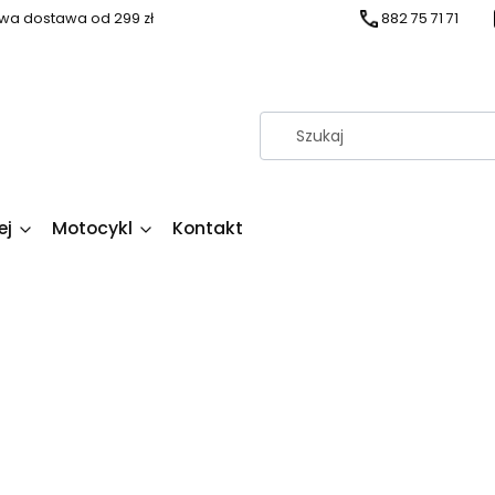
a dostawa od 299 zł
882 75 71 71
ej
Motocykl
Kontakt
duktów