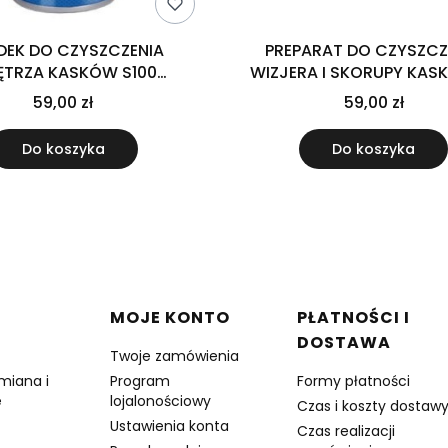
DEK DO CZYSZCZENIA
PREPARAT DO CZYSZCZ
TRZA KASKÓW S100
WIZJERA I SKORUPY KASK
LSTER REINIGER/HELMET
VISOR AND HELMET CLEANE
59,00 zł
59,00 zł
RIOR CLEANER 300 ML
Do koszyka
Do koszyka
w stopce
MOJE KONTO
PŁATNOŚCI I
DOSTAWA
Twoje zamówienia
miana i
Program
Formy płatności
e
lojalonościowy
Czas i koszty dostaw
Ustawienia konta
Czas realizacji