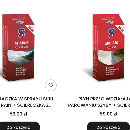
RACZKA W SPRAYU S100
PŁYN PRZECIWDZIAŁA
-RAIN + ŚCIERECZKA Z
PAROWANIU SZYBY + ŚCIE
RY S100 ANTI-RAIN 100 ML
MIKROFIBRY S100 ANTI-FOG
59,00 zł
59,00 zł
Do koszyka
Do koszyka