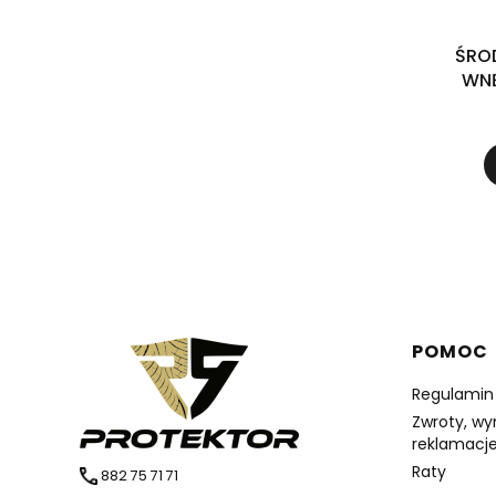
ŚRO
WNĘ
HELMPO
INTE
Linki 
POMOC
Regulamin
Zwroty, wy
reklamacj
Raty
882 75 71 71