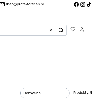
sklep@protektorsklep.pl
Produkty w k
Wyczyść
Szukaj
Produkty:
9
Domyślne