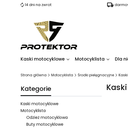
14 dni na zwrot
darmow
Kaski motocyklowe
Motocyklista
Dla ni
Strona główna
Motocyklista
Środki pielęgnacyjne
Kaski
Kaski
Kategorie
Kaski motocyklowe
Motocyklista
Odzież motocyklowa
Lista pro
Buty motocyklowe