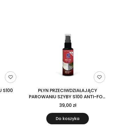
 S100
PŁYN PRZECIWDZIAŁAJĄCY
PAROWANIU SZYBY S100 ANTI-FOG
100 ML
39,00 zł
Do koszyka