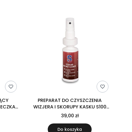
JĄCY
PREPARAT DO CZYSZCZENIA
RECZKA Z
WIZJERA I SKORUPY KASKU S100
 100 ML
VISOR AND HELMET CLEANER-100ML
39,00 zł
Do koszyka