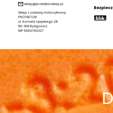
sklep@protektorsklep.pl
Bezpiecz
Sklep z odzieżą motocyklową
PROTEKTOR
ul. Kornela Ujejskiego 28
85-168 Bydgoszcz
NIP 5562793327
D