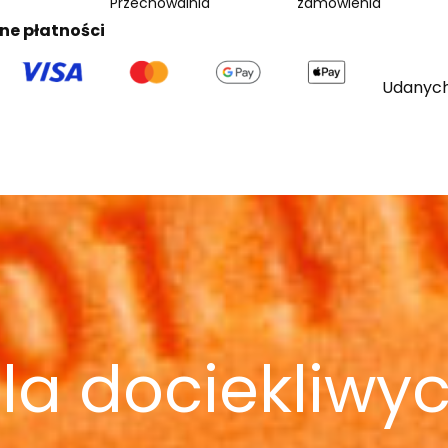
Przechowalnia
zamówienia
ne płatności
Udanych
la dociekliwy