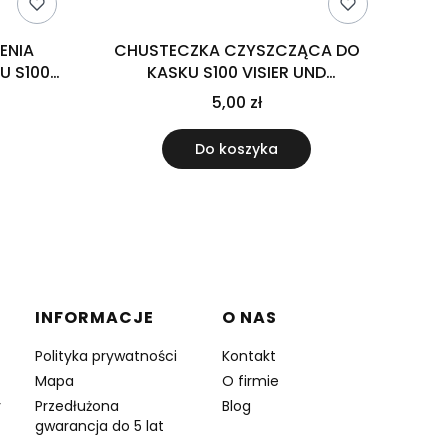
ENIA
CHUSTECZKA CZYSZCZĄCA DO
U S100
KASKU S100 VISIER UND
R 100ML
HELMREINIGER/VISOR & HELMET
5,00 zł
CLEANER 1SZT
Do koszyka
INFORMACJE
O NAS
Polityka prywatności
Kontakt
Mapa
O firmie
y
Przedłużona
Blog
gwarancja do 5 lat