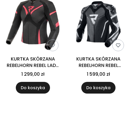
KURTKA SKÓRZANA
KURTKA SKÓRZANA
REBELHORN REBEL LADY
REBELHORN REBEL
PINK/BLACK
BLACK/WHITE
1 299,00 zł
1 599,00 zł
Do koszyka
Do koszyka