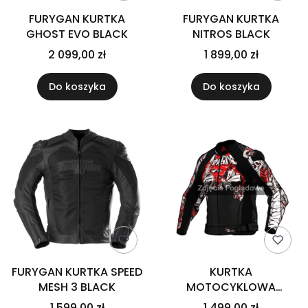
FURYGAN KURTKA
FURYGAN KURTKA
GHOST EVO BLACK
NITROS BLACK
2 099,00 zł
1 899,00 zł
Do koszyka
Do koszyka
FURYGAN KURTKA SPEED
KURTKA
MESH 3 BLACK
MOTOCYKLOWA
SKÓRZANA REBELHORN
1 599,00 zł
1 499,00 zł