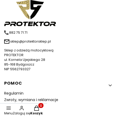
882 75 71 71
sklep@protektorsklep.pl
Sklep z odzieżą motocyklową
PROTEKTOR
ul. Kornela Ujejskiego 28
85-168 Bydgoszcz
NIP 5562793327
Linki w stopce
POMOC
Regulamin
Zwroty, wymiana i reklamacje
Raty
Produkty w koszyku: 0. Zobacz szczegóły
Menu
Zaloguj się
Koszyk