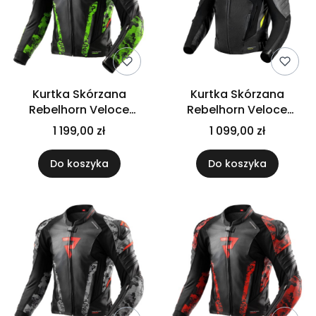
Kurtka Skórzana
Kurtka Skórzana
Rebelhorn Veloce
Rebelhorn Veloce
Camo
Black/Grey/Fluo Yellow
1 199,00 zł
1 099,00 zł
Black/Green/Fluo Red
Do koszyka
Do koszyka