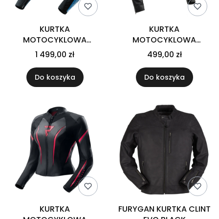
KURTKA
KURTKA
MOTOCYKLOWA
MOTOCYKLOWA
SKÓRZANA DAMSKA
SKÓRZANA BROGER
1 499,00 zł
499,00 zł
REBELHORN DIVA RS
ROCKER BLACK
BLACK BLUE
Do koszyka
Do koszyka
KURTKA
FURYGAN KURTKA CLINT