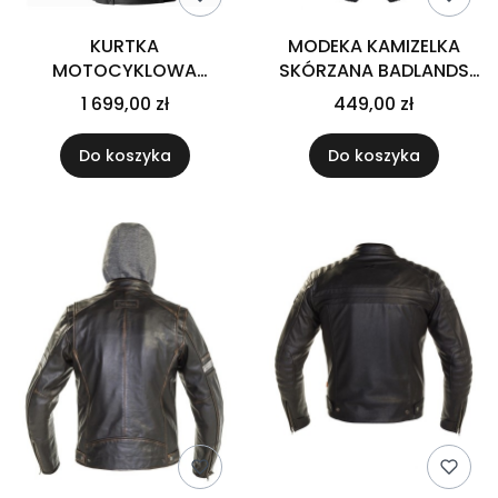
KURTKA
MODEKA KAMIZELKA
MOTOCYKLOWA
SKÓRZANA BADLANDS
SKÓRZANA RST
BLACK
1 699,00 zł
449,00 zł
TRACTECH EVO D3O
BLACK BLUE
Do koszyka
Do koszyka