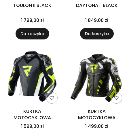
TOULON II BLACK
DAYTONA II BLACK
1 799,00 zł
1 849,00 zł
Do koszyka
Do koszyka
KURTKA
KURTKA
MOTOCYKLOWA
MOTOCYKLOWA
SKÓRZANA REBELHORN
SKÓRZANA REBELHORN
1 599,00 zł
1 499,00 zł