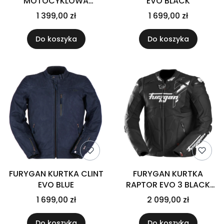
MOTOCYKLOWA
EVO BLACK
SKÓRZANA DAMSKA
1 399,00 zł
1 699,00 zł
REBELHORN DIVA ST
BLACK PINK
Do koszyka
Do koszyka
FURYGAN KURTKA CLINT
FURYGAN KURTKA
EVO BLUE
RAPTOR EVO 3 BLACK
WHITE
1 699,00 zł
2 099,00 zł
Do koszyka
Do koszyka