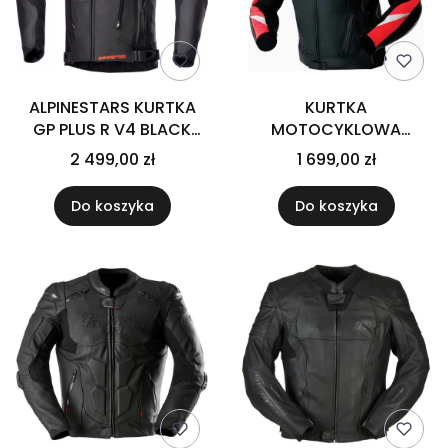
ALPINESTARS KURTKA
KURTKA
GP PLUS R V4 BLACK
MOTOCYKLOWA
WHITE
SKÓRZANA RST
2 499,00 zł
1 699,00 zł
TRACTECH EVO D3O
BLACK FLUO RED
Do koszyka
Do koszyka