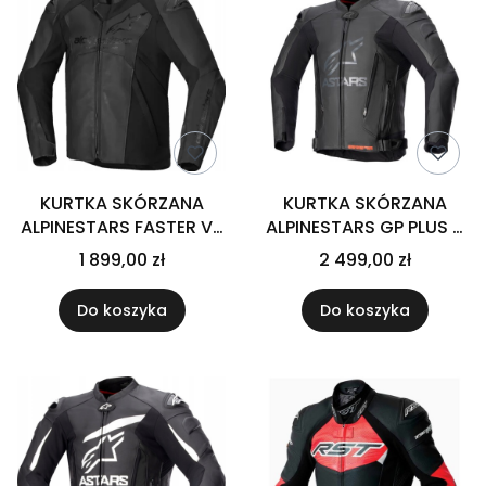
KURTKA SKÓRZANA
KURTKA SKÓRZANA
ALPINESTARS FASTER V3
ALPINESTARS GP PLUS R
BLACK
V4 BLACK
1 899,00 zł
2 499,00 zł
Do koszyka
Do koszyka