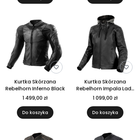
Kurtka Skórzana
Kurtka Skórzana
Rebelhorn Inferno Black
Rebelhorn Impala Lady
Black
1 499,00 zł
1 099,00 zł
Do koszyka
Do koszyka