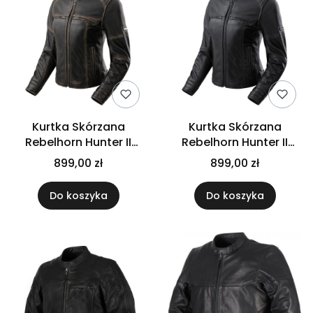
Kurtka Skórzana
Kurtka Skórzana
Rebelhorn Hunter II
Rebelhorn Hunter II
Lady Vintage Brown
Lady Black
899,00 zł
899,00 zł
Do koszyka
Do koszyka