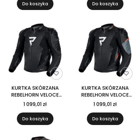
Do koszyka
Do koszyka
KURTKA SKÓRZANA
KURTKA SKÓRZANA
REBELHORN VELOCE
REBELHORN VELOCE
BLACK/WHITE
BLACK/GREY/FLUO RED
1 099,01 zł
1 099,01 zł
Do koszyka
Do koszyka