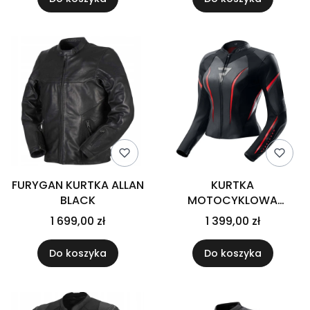
FURYGAN KURTKA ALLAN
KURTKA
BLACK
MOTOCYKLOWA
SKÓRZANA DAMSKA
1 699,00 zł
1 399,00 zł
REBELHORN DIVA ST
BLACK RED WHITE
Do koszyka
Do koszyka