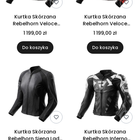
Kurtka Skórzana
Kurtka Skórzana
Rebelhorn Veloce
Rebelhorn Veloce
Camo Black/Grey/Fluo
Camo Black/Fluo Red
1 199,00 zł
1 199,00 zł
Red
Do koszyka
Do koszyka
Kurtka Skórzana
Kurtka Skórzana
Rebelhorn Siena Lady
Rebelhorn Inferno