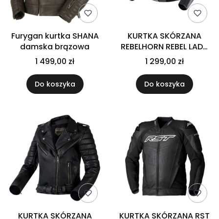
Furygan kurtka SHANA
KURTKA SKÓRZANA
damska brązowa
REBELHORN REBEL LADY
BLACK
1 499,00 zł
1 299,00 zł
Do koszyka
Do koszyka
KURTKA SKÓRZANA
KURTKA SKÓRZANA RST