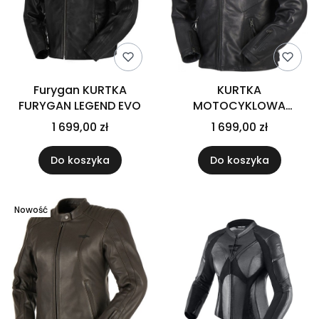
Furygan KURTKA
KURTKA
FURYGAN LEGEND EVO
MOTOCYKLOWA
FURYGAN ALLAN
1 699,00 zł
1 699,00 zł
SKÓRZANA
Do koszyka
Do koszyka
Nowość