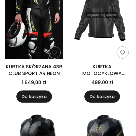
KURTKA SKÓRZANA 4SR
KURTKA
CLUB SPORT AR NEON
MOTOCYKLOWA
SKÓRZANA BROGER
1 649,00 zł
499,00 zł
LEGEND BLACK
Do koszyka
Do koszyka