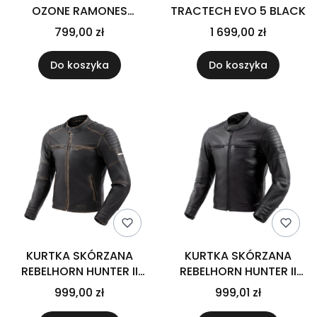
OZONE RAMONES
TRACTECH EVO 5 BLACK
MODERN LADY MATT
799,00 zł
1 699,00 zł
BLACK
Do koszyka
Do koszyka
KURTKA SKÓRZANA
KURTKA SKÓRZANA
REBELHORN HUNTER II
REBELHORN HUNTER II
VINTAGE BROWN
BLACK
999,00 zł
999,01 zł