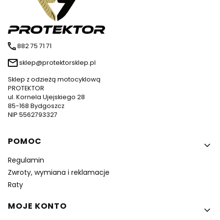
882 75 71 71
sklep@protektorsklep.pl
Sklep z odzieżą motocyklową
PROTEKTOR
ul. Kornela Ujejskiego 28
85-168 Bydgoszcz
NIP 5562793327
Linki w stopce
POMOC
Regulamin
Zwroty, wymiana i reklamacje
Raty
MOJE KONTO