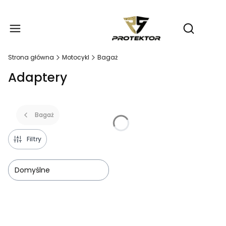
Produ
Otwórz wy
Strona główna
Motocykl
Bagaż
Adaptery
Bagaż
Filtry
Domyślne
Lista produktów