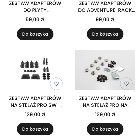
ZESTAW ADAPTERÓW
ZESTAW ADAPTERÓW
DO PŁYTY
DO ADVENTURE-RACK
MONTAŻOWEJ KUFRÓW
SW-MOTECH DO KUFRA
59,00 zł
99,00 zł
SYSBAG 10/15/30/S/M/L
DUSC CZARNY
SW-MOTECH BLACK
Do koszyka
Do koszyka
ZESTAW ADAPTERÓW
ZESTAW ADAPTERÓW
NA STELAŻ PRO SW-
NA STELAŻ PRO NA
MOTECH NA KUFRY
KUFRY BOCZNE
129,00 zł
129,00 zł
BOCZNE DO KUFRÓW
BOCZNYCH TRAX SW-
DUSC
MOTECH
Do koszyka
Do koszyka