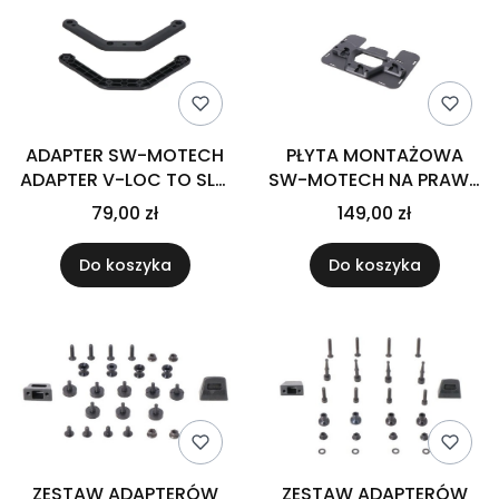
ADAPTER SW-MOTECH
PŁYTA MONTAŻOWA
ADAPTER V-LOC TO SLC
SW-MOTECH NA PRAWĄ
BLACK.
STRONĘ DO SYSBAG WP
79,00 zł
149,00 zł
S BLACK
Do koszyka
Do koszyka
ZESTAW ADAPTERÓW
ZESTAW ADAPTERÓW