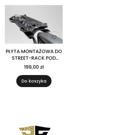
PŁYTA MONTAŻOWA DO
STREET-RACK POD
KUFER CENTRALNY TRAX
199,00 zł
ADAPTER PLATE SW-
MOTECH
Do koszyka