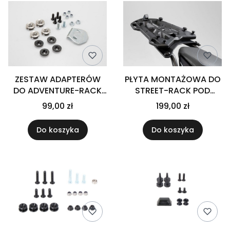
ZESTAW ADAPTERÓW
PŁYTA MONTAŻOWA DO
DO ADVENTURE-RACK
STREET-RACK POD
SW-MOTECH POD KUFER
KUFER CENTRALNY GIVI
99,00 zł
199,00 zł
CENTRALNY TRAX BLACK
MONOKEY ADAPTER
PLATE SW-MOTECH
Do koszyka
Do koszyka