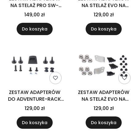
NA STELAŻ PRO SW-
NA STELAŻ EVO NA
MOTECH NA KUFRY
KUFRY BOCZNE SW-
149,00 zł
129,00 zł
BOCZNE BOCZNYCH
MOTECH GIVI MONOKEY
GIVI MONOKEY
BLACK
Do koszyka
Do koszyka
ZESTAW ADAPTERÓW
ZESTAW ADAPTERÓW
DO ADVENTURE-RACK
NA STELAŻ EVO NA
SW-MOTECH POD KUFER
KUFRY BOCZNE SW-
129,00 zł
129,00 zł
CENTRALNY GIVI KAPPA
MOTECH
MONOKEY BLACK
TRAX/EVO/ION/NANUK
Do koszyka
Do koszyka
BLACK