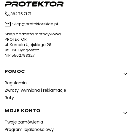
882 75 71 71
sklep@protektorsklep.pl
Sklep z odzieżą motocyklową
PROTEKTOR
ul. Kornela Ujejskiego 28
85-168 Bydgoszcz
NIP 5562793327
Linki w stopce
POMOC
Regulamin
Zwroty, wymiana i reklamacje
Raty
MOJE KONTO
Twoje zamówienia
Program lojalonościowy