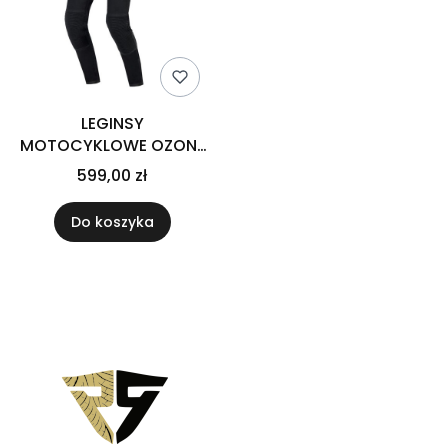
LEGINSY
MOTOCYKLOWE OZONE
CHICA LADY BLACK
599,00 zł
Do koszyka