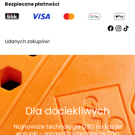
Bezpieczne płatności
Udanych zakupów!
Dla dociekliwych
Najnowsze technologie D3O na każde
warunki - sprawdź ochraniacze D3O