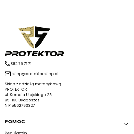
882 75 71 71
sklep@protektorsklep.pl
Sklep z odzieżą motocyklową
PROTEKTOR
ul. Kornela Ujejskiego 28
85-168 Bydgoszcz
NIP 5562793327
Linki w stopce
POMOC
Regulamin