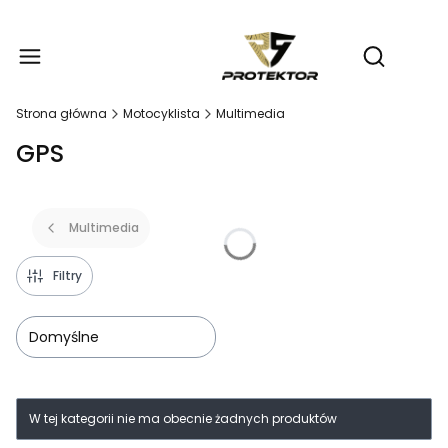
Produ
Otwórz wy
Strona główna
Motocyklista
Multimedia
GPS
Multimedia
Filtry
Domyślne
Lista produktów
W tej kategorii nie ma obecnie żadnych produktów