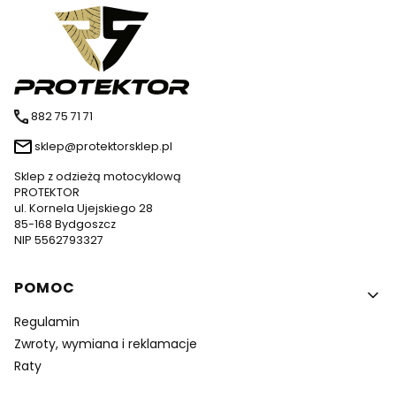
882 75 71 71
sklep@protektorsklep.pl
Sklep z odzieżą motocyklową
PROTEKTOR
ul. Kornela Ujejskiego 28
85-168 Bydgoszcz
NIP 5562793327
Linki w stopce
POMOC
Regulamin
Zwroty, wymiana i reklamacje
Raty