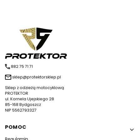
882 75 71 71
sklep@protektorsklep.pl
Sklep z odzieżą motocyklową
PROTEKTOR
ul. Kornela Ujejskiego 28
85-168 Bydgoszcz
NIP 5562793327
Linki w stopce
POMOC
Regulamin