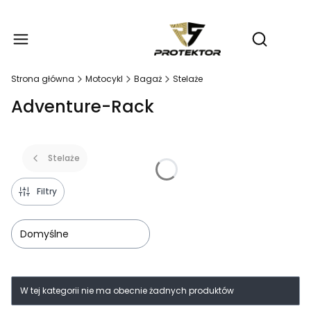
Produ
Otwórz wy
Strona główna
Motocykl
Bagaż
Stelaże
Adventure-Rack
Stelaże
Filtry
Domyślne
Lista produktów
W tej kategorii nie ma obecnie żadnych produktów