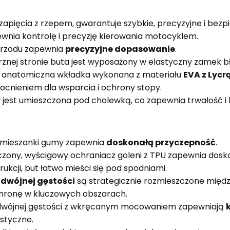
apięcia z rzepem, gwarantuje szybkie, precyzyjne i bezpi
nia kontrolę i precyzję kierowania motocyklem.
przodu zapewnia
precyzyjne dopasowanie
.
nej stronie buta jest wyposażony w elastyczny zamek bły
 anatomiczna wkładka wykonana z materiału
EVA z Lycr
nieniem dla wsparcia i ochrony stopy.
est umieszczona pod cholewką, co zapewnia trwałość i 
 mieszanki gumy zapewnia
doskonałą przyczepność
.
czony, wyścigowy ochraniacz goleni z TPU zapewnia dosk
trukcji, but łatwo mieści się pod spodniami.
odwójnej gęstości
są strategicznie rozmieszczone międz
hronę w kluczowych obszarach.
odwójnej gęstości z wkręcanym mocowaniem zapewniają
astyczne.