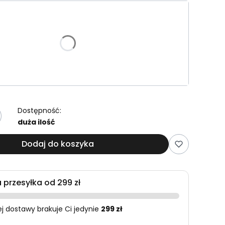
riant produktu:
e warianty mogą różnić się ceną
Dostępność:
duża ilość
Dodaj do koszyka
przesyłka od 299 zł
 dostawy brakuje Ci jedynie
299 zł