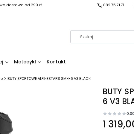
a dostawa od 299 zł
882 75 71 71
ej
Motocykl
Kontakt
we
BUTY SPORTOWE ALPINESTARS SMX-6 V3 BLACK
BUTY S
6 V3 BL
0.0
Cena
1 319,0