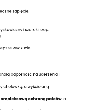
eczne zapięcie.
skawiczny i szeroki rzep.
ą
.
lepsze wyczucie.
onałą odporność na uderzenia i
y cholewką, a wyściełaną
kompleksową ochronę palców
, a