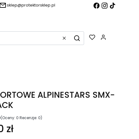
sklep@protektorsklep.pl
Produkty w k
Wyczyść
Szukaj
PORTOWE ALPINESTARS SMX-
ACK
0
(Oceny: 0 Recenzje: 0)
0 zł