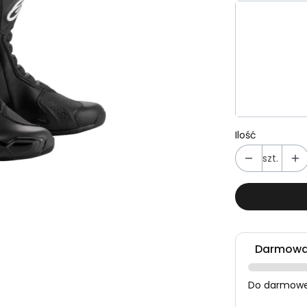
Wybierz wa
Poszczególn
*
Rozmiar
Wybierz
Ilość
szt.
Darmowa 
Do darmowej