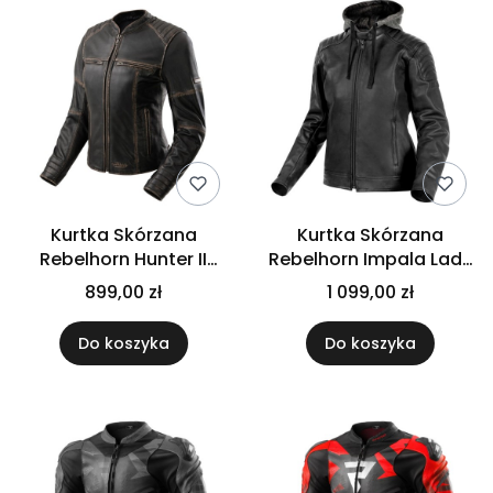
Kurtka Skórzana
Kurtka Skórzana
Rebelhorn Hunter II
Rebelhorn Impala Lady
Lady Vintage Brown
Black
899,00 zł
1 099,00 zł
Do koszyka
Do koszyka