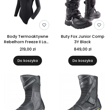
Body Termoaktywne
Buty Fox Junior Comp
Rebelhorn Freeze II Lady
3Y Black
Black
219,00 zł
849,00 zł
Do koszyka
Do koszyka