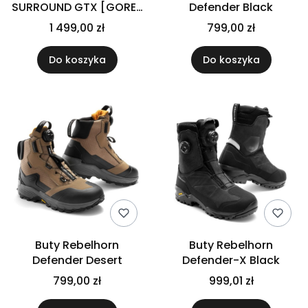
SURROUND GTX [GORE-
Defender Black
TEX] BLACK
1 499,00 zł
799,00 zł
Do koszyka
Do koszyka
Buty Rebelhorn
Buty Rebelhorn
Defender Desert
Defender-X Black
799,00 zł
999,01 zł