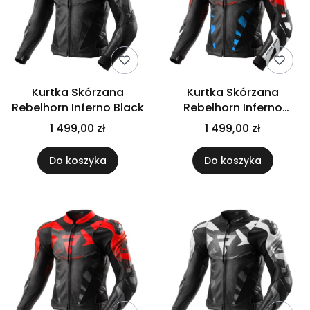
Kurtka Skórzana
Kurtka Skórzana
Rebelhorn Inferno Black
Rebelhorn Inferno
Black/Blue/White/Red
1 499,00 zł
1 499,00 zł
Do koszyka
Do koszyka