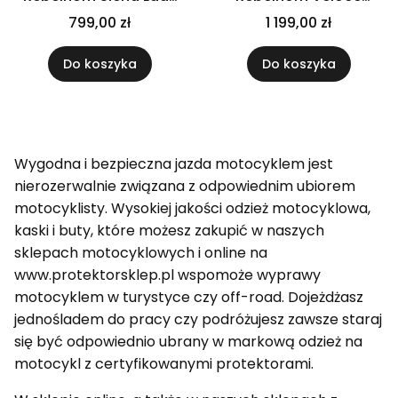
Black
Camo Black/Fluo Red
799,00 zł
1 199,00 zł
Do koszyka
Do koszyka
Wygodna i bezpieczna jazda motocyklem jest
nierozerwalnie związana z odpowiednim ubiorem
motocyklisty. Wysokiej jakości odzież motocyklowa,
kaski i buty, które możesz zakupić w naszych
sklepach motocyklowych i online na
www.protektorsklep.pl wspomoże wyprawy
motocyklem w turystyce czy off-road. Dojeżdżasz
jednośladem do pracy czy podróżujesz zawsze staraj
się być odpowiednio ubrany w markową odzież na
motocykl z certyfikowanymi protektorami.