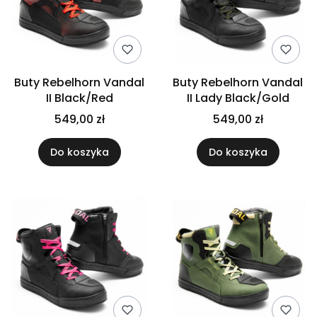
Buty Rebelhorn Vandal
Buty Rebelhorn Vandal
II Black/Red
II Lady Black/Gold
549,00 zł
549,00 zł
Do koszyka
Do koszyka