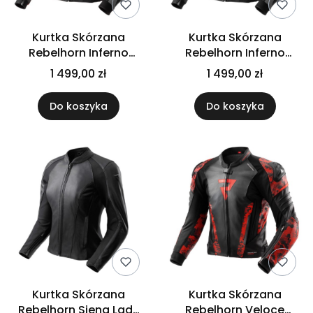
Kurtka Skórzana
Kurtka Skórzana
Rebelhorn Inferno
Rebelhorn Inferno
Black/Fluo Red
Black/White
1 499,00 zł
1 499,00 zł
Do koszyka
Do koszyka
Kurtka Skórzana
Kurtka Skórzana
Rebelhorn Siena Lady
Rebelhorn Veloce