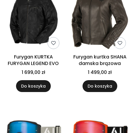
Furygan KURTKA
Furygan kurtka SHANA
FURYGAN LEGEND EVO
damska brązowa
1 699,00 zł
1 499,00 zł
Do koszyka
Do koszyka