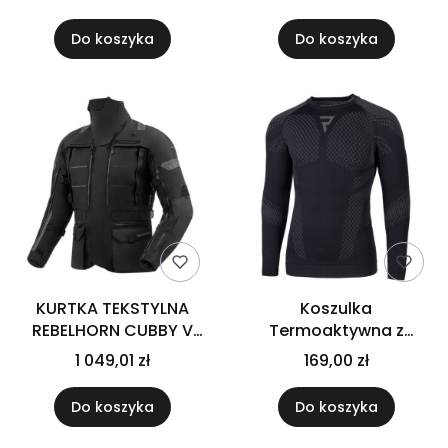
Do koszyka
Do koszyka
KURTKA TEKSTYLNA
Koszulka
REBELHORN CUBBY V
Termoaktywna z
BLACK
Długim Rękawem
1 049,01 zł
169,00 zł
Rebelhorn Active II
Black/Grey
Do koszyka
Do koszyka