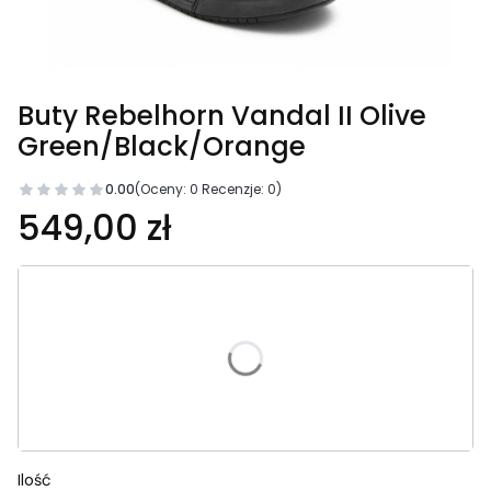
Buty Rebelhorn Vandal II Olive
Green/Black/Orange
0.00
(Oceny: 0 Recenzje: 0)
Cena
549,00 zł
Wybierz wariant produktu:
Poszczególne warianty mogą różnić się ceną
*
Rozmiar
Wybierz
Ilość