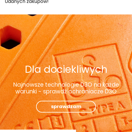
Udanych zakupów!
Dla dociekliwych
Najnowsze technologie D3O na każde
warunki - sprawdź ochraniacze D3O
sprawdzam