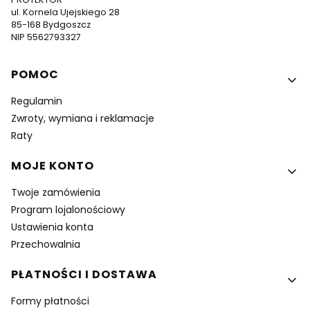
ul. Kornela Ujejskiego 28
85-168 Bydgoszcz
NIP 5562793327
Linki w stopce
POMOC
Regulamin
Zwroty, wymiana i reklamacje
Raty
MOJE KONTO
Twoje zamówienia
Program lojalonościowy
Ustawienia konta
Przechowalnia
PŁATNOŚCI I DOSTAWA
Formy płatności