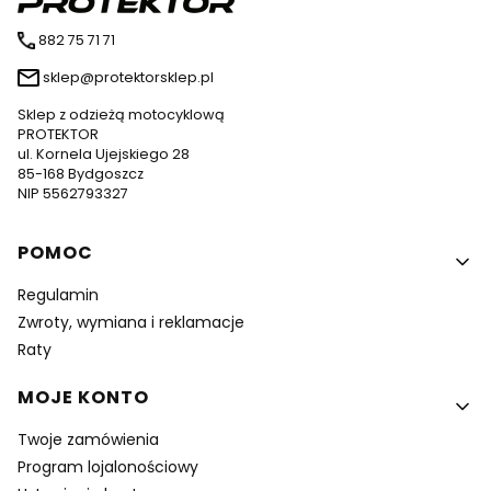
882 75 71 71
sklep@protektorsklep.pl
Sklep z odzieżą motocyklową
PROTEKTOR
ul. Kornela Ujejskiego 28
85-168 Bydgoszcz
NIP 5562793327
Linki w stopce
POMOC
Regulamin
Zwroty, wymiana i reklamacje
Raty
MOJE KONTO
Twoje zamówienia
Program lojalonościowy