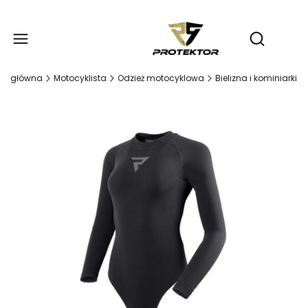
Produ
Otwórz wy
na główna
Motocyklista
Odzież motocyklowa
Bielizna i kominiarki