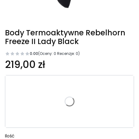
Body Termoaktywne Rebelhorn
Freeze II Lady Black
0.00
(Oceny: 0 Recenzje: 0)
Cena
219,00 zł
Wybierz wariant produktu:
Poszczególne warianty mogą różnić się ceną
*
Rozmiar
Wybierz
Ilość