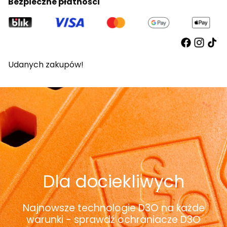
Bezpieczne płatności
Udanych zakupów!
Dla dociekliwych
Najnowsze technologie D3O na każde
warunki - sprawdź ochraniacze D3O