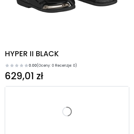
HYPER II BLACK
0.00
(Oceny: 0 Recenzje: 0)
Cena
629,01 zł
Wybierz wariant produktu:
Poszczególne warianty mogą różnić się ceną
*
Rozmiar
Wybierz