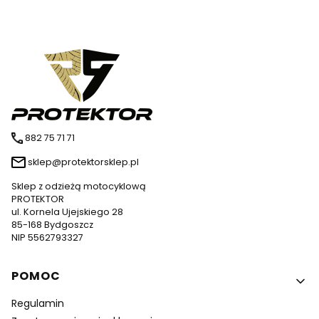
882 75 71 71
sklep@protektorsklep.pl
Sklep z odzieżą motocyklową
PROTEKTOR
ul. Kornela Ujejskiego 28
85-168 Bydgoszcz
NIP 5562793327
Linki w stopce
POMOC
Regulamin