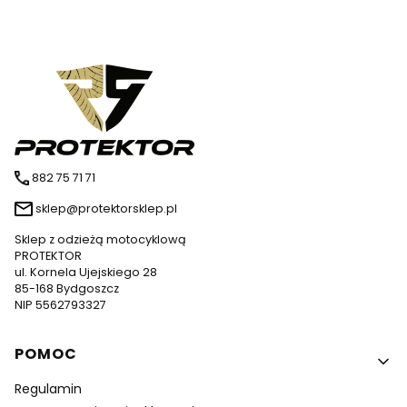
882 75 71 71
sklep@protektorsklep.pl
Sklep z odzieżą motocyklową
PROTEKTOR
ul. Kornela Ujejskiego 28
85-168 Bydgoszcz
NIP 5562793327
Linki w stopce
POMOC
Regulamin