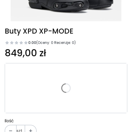
Buty XPD XP-MODE
0.00
(Oceny: 0 Recenzje: 0)
Cena
849,00 zł
Wybierz wariant produktu:
Poszczególne warianty mogą różnić się ceną
*
Rozmiar
Wybierz
Ilość
szt.