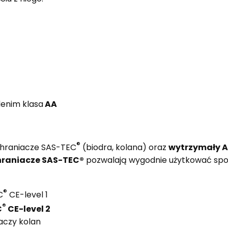
enim klasa
AA
®
chraniacze SAS-TEC
(biodra, kolana) oraz
wytrzymały A
hraniacze SAS-TEC®
pozwalają wygodnie użytkować spodn
®
C
CE-level 1
®
C
CE-level 2
aczy kolan