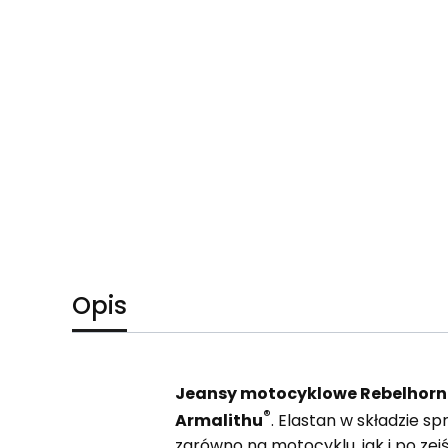
Opis
Jeansy motocyklowe Rebelhor
®
Armalithu
. Elastan w składzie sp
zarówno na motocyklu, jak i po zejś