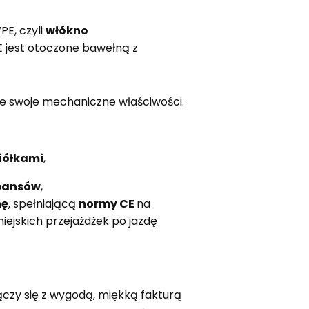
PE, czyli
włókno
 jest otoczone bawełną z
uje swoje mechaniczne właściwości.
iółkami
,
eansów
,
nę
, spełniającą
normy CE
na
ejskich przejażdżek po jazdę
ączy się z wygodą, miękką fakturą