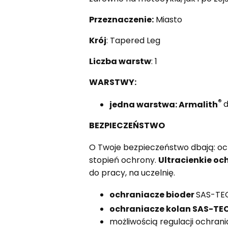
Przeznaczenie:
Miasto
Krój
: Tapered Leg
Liczba warstw
: 1
WARSTWY:
®
jedna warstwa: Armalith
d
BEZPIECZEŃSTWO
O Twoje bezpieczeństwo dbają: o
stopień ochrony.
Ultracienkie oc
do pracy, na uczelnię.
ochraniacze bioder
SAS-TE
ochraniacze kolan SAS-TE
możliwością regulacji ochrani