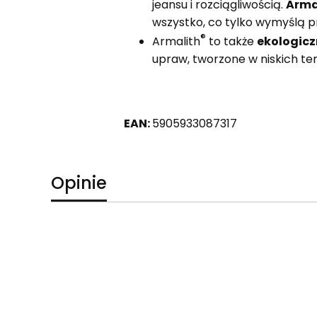
jeansu i rozciągliwością.
Arma
wszystko, co tylko wymyślą pr
®
Armalith
to także
ekologicz
upraw, tworzone w niskich te
EAN:
5905933087317
Opinie