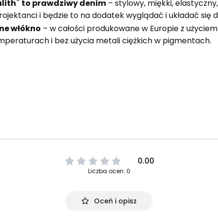
®
lith
to prawdziwy denim
– stylowy, miękki, elastyczn
ojektanci i będzie to na dodatek wyglądać i układać się 
ne włókno
– w całości produkowane w Europie z użyciem
mperaturach i bez użycia metali ciężkich w pigmentach.
0.00
Liczba ocen: 0
Oceń i opisz