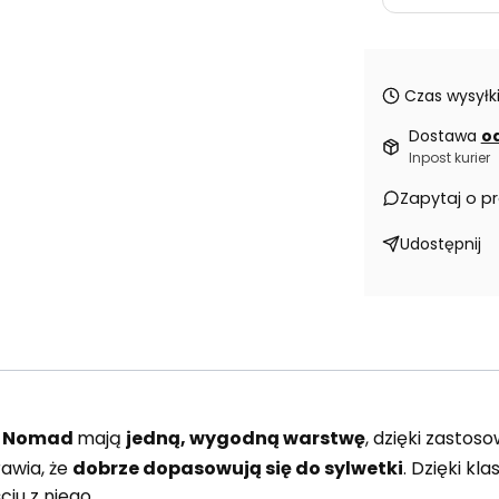
Czas wysyłki
Dostawa
od
Inpost kurier
Zapytaj o p
Udostępnij
n Nomad
mają
jedną, wygodną warstwę
, dzięki zastos
rawia, że
dobrze dopasowują się do sylwetki
. Dzięki k
ciu z niego.