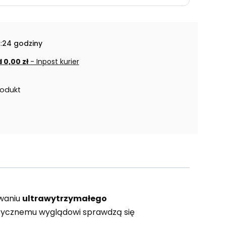
:
24 godziny
 0,00 zł
- Inpost kurier
rodukt
owaniu
ultrawytrzymałego
lasycznemu wyglądowi sprawdzą się