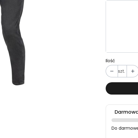
Wybierz wa
Poszczególn
*
Rozmiar
Wybierz
Ilość
szt.
Darmowa 
Do darmowej