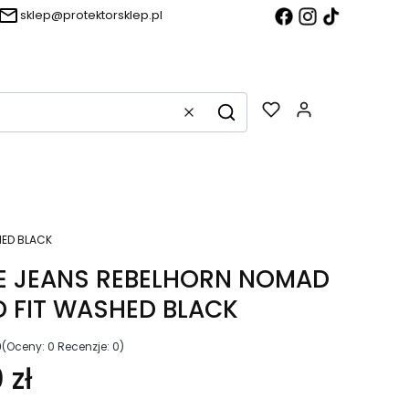
sklep@protektorsklep.pl
Produkty w k
Wyczyść
Szukaj
HED BLACK
E JEANS REBELHORN NOMAD
D FIT WASHED BLACK
0
(Oceny: 0 Recenzje: 0)
 zł