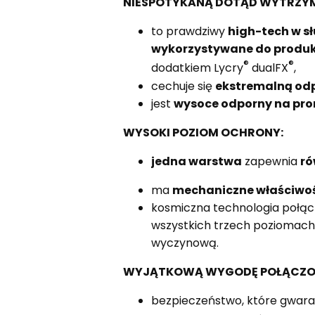
NIESPOTYKANĄ DOTĄD WYTRZY
to prawdziwy
high-tech w s
wykorzystywane do produk
®
®
dodatkiem Lycry
dualFX
,
cechuje się
ekstremalną odpo
jest
wysoce odporny na pr
WYSOKI POZIOM OCHRONY:
jedna warstwa
zapewnia
ró
ma
mechaniczne właściwoś
kosmiczna technologia połą
wszystkich trzech poziomach
wyczynową.
WYJĄTKOWĄ WYGODĘ POŁĄCZON
bezpieczeństwo, które gwara