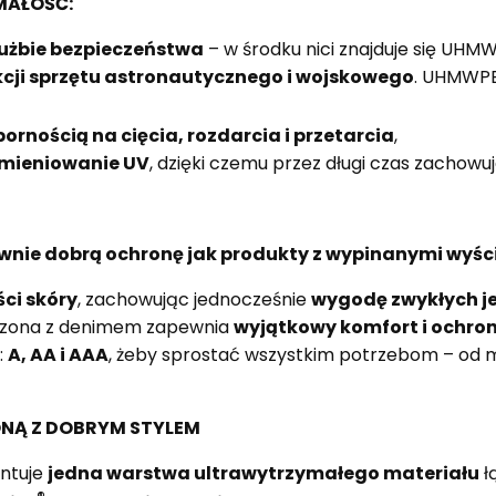
MAŁOŚĆ:
łużbie bezpieczeństwa
– w środku nici znajduje się UHMW
cji sprzętu astronautycznego i wojskowego
. UHMWPE
rnością na cięcia, rozdarcia i przetarcia
,
omieniowanie UV
, dzięki czemu przez długi czas zachow
wnie dobrą ochronę jak produkty z wypinanymi wyśc
ci skór
y
, zachowując jednocześnie
wygodę zwykłych j
czona z denimem zapewnia
wyjątkowy komfort i ochro
:
A, AA i AAA
, żeby sprostać wszystkim potrzebom – od mi
Ą Z DOBRYM STYLEM
ntuje
jedna warstwa ultrawytrzymałego materiału
ł