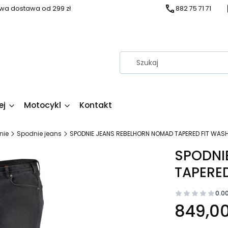
a dostawa od 299 zł
882 75 71 71
ej
Motocykl
Kontakt
nie
Spodnie jeans
SPODNIE JEANS REBELHORN NOMAD TAPERED FIT WAS
SPODNI
TAPERE
0.0
Cena
849,00