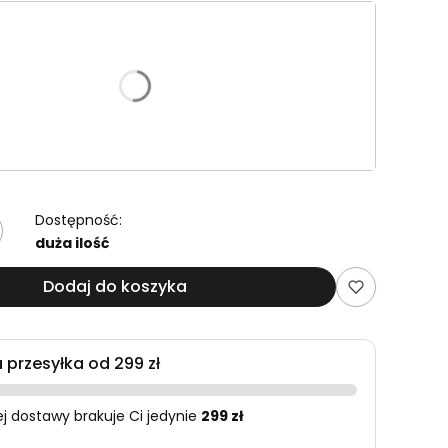
riant produktu:
e warianty mogą różnić się ceną
Dostępność:
duża ilość
Dodaj do koszyka
przesyłka od 299 zł
 dostawy brakuje Ci jedynie
299 zł