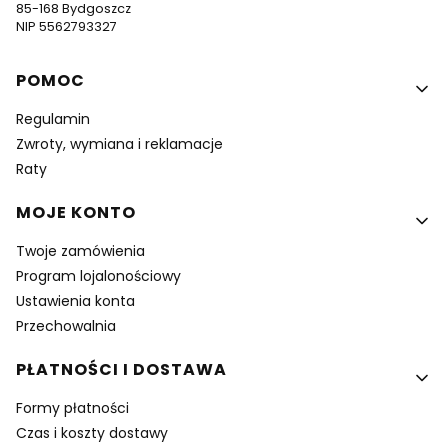
85-168 Bydgoszcz
NIP 5562793327
Linki w stopce
POMOC
Regulamin
Zwroty, wymiana i reklamacje
Raty
MOJE KONTO
Twoje zamówienia
Program lojalonościowy
Ustawienia konta
Przechowalnia
PŁATNOŚCI I DOSTAWA
Formy płatności
Czas i koszty dostawy