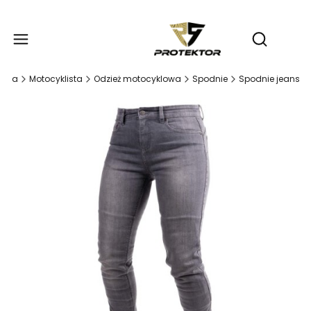
Produ
Otwórz wy
ówna
Motocyklista
Odzież motocyklowa
Spodnie
Spodnie jeans