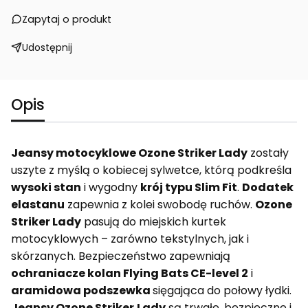
Zapytaj o produkt
Udostępnij
Opis
Jeansy motocyklowe Ozone Striker Lady
zostały
uszyte z myślą o kobiecej sylwetce, którą podkreśla
wysoki stan
i wygodny
krój typu Slim Fit
.
Dodatek
elastanu
zapewnia z kolei swobodę ruchów.
Ozone
Striker Lady
pasują do miejskich kurtek
motocyklowych – zarówno tekstylnych, jak i
skórzanych. Bezpieczeństwo zapewniają
ochraniacze kolan Flying Bats CE-level 2
i
aramidowa podszewka
sięgająca do połowy łydki.
Jeansy Ozone Striker
Lady
są trwałe, bezpieczne i