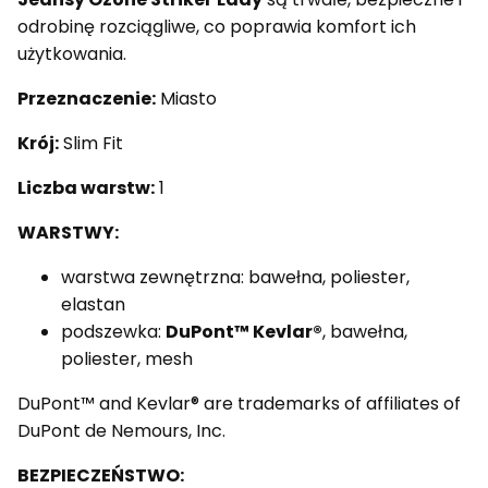
odrobinę rozciągliwe, co poprawia komfort ich
użytkowania.
Przeznaczenie:
Miasto
Krój:
Slim Fit
Liczba warstw:
1
WARSTWY:
warstwa zewnętrzna: bawełna, poliester,
elastan
podszewka:
DuPont™ Kevlar®
, bawełna,
poliester, mesh
DuPont™ and Kevlar® are trademarks of affiliates of
DuPont de Nemours, Inc.
BEZPIECZEŃSTWO: