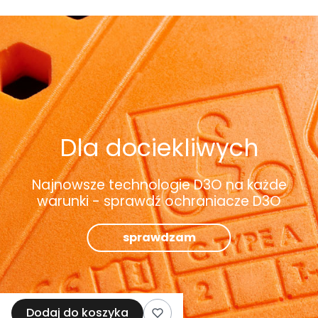
Dla dociekliwych
Najnowsze technologie D3O na każde
warunki - sprawdź ochraniacze D3O
sprawdzam
Dodaj do koszyka