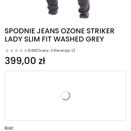
SPODNIE JEANS OZONE STRIKER
LADY SLIM FIT WASHED GREY
0.00
(Oceny: 0 Recenzje: 0)
Cena
399,00 zł
Wybierz wariant produktu:
Poszczególne warianty mogą różnić się ceną
*
Rozmiar
Wybierz
Ilość