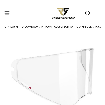
Produ
Otwórz wy
ówna
Kaski motocyklowe
Pinlocki i części zamienne
Pinlock
HJC