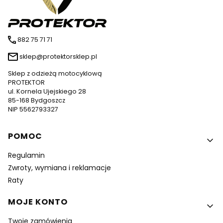
882 75 71 71
sklep@protektorsklep.pl
Sklep z odzieżą motocyklową
PROTEKTOR
ul. Kornela Ujejskiego 28
85-168 Bydgoszcz
NIP 5562793327
Linki w stopce
POMOC
Regulamin
Zwroty, wymiana i reklamacje
Raty
MOJE KONTO
Twoje zamówienia