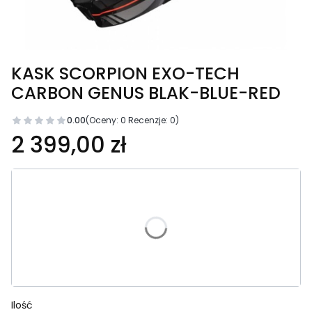
KASK SCORPION EXO-TECH
CARBON GENUS BLAK-BLUE-RED
0.00
(Oceny: 0 Recenzje: 0)
Cena
2 399,00 zł
Wybierz wariant produktu:
Poszczególne warianty mogą różnić się ceną
*
Rozmiar
Wybierz
Ilość