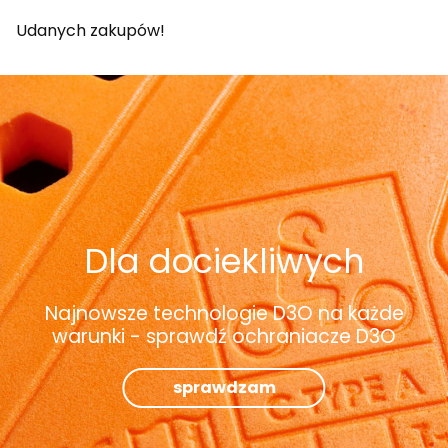
Udanych zakupów!
Dla dociekliwych
Najnowsze technologie D3O na każde
warunki - sprawdź ochraniacze D3O
sprawdzam