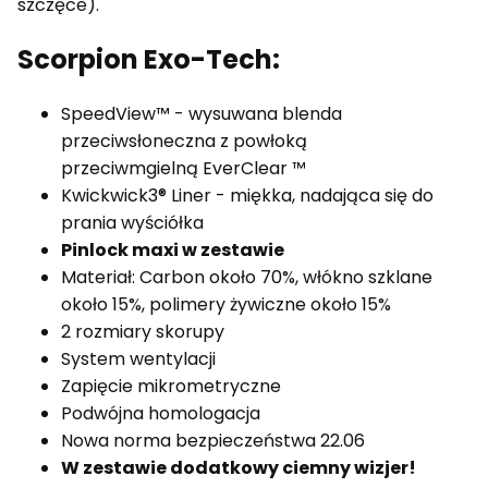
szczęce).
Scorpion Exo-Tech:
SpeedView™ - wysuwana blenda
przeciwsłoneczna z powłoką
przeciwmgielną EverClear ™
Kwickwick3® Liner - miękka, nadająca się do
prania wyściółka
Pinlock maxi w zestawie
Materiał: Carbon około 70%, włókno szklane
około 15%, polimery żywiczne około 15%
2 rozmiary skorupy
System wentylacji
Zapięcie mikrometryczne
Podwójna homologacja
Nowa norma bezpieczeństwa 22.06
W zestawie dodatkowy ciemny wizjer!