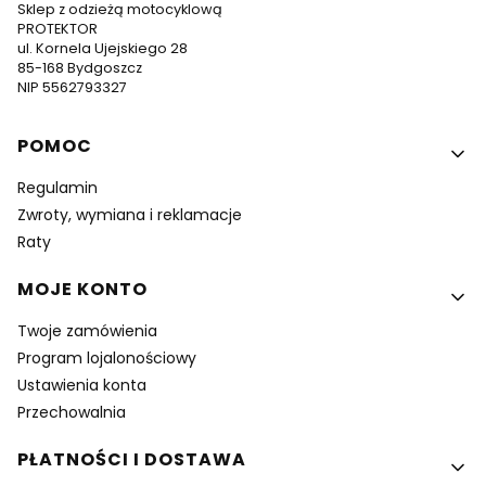
Sklep z odzieżą motocyklową
PROTEKTOR
ul. Kornela Ujejskiego 28
85-168 Bydgoszcz
NIP 5562793327
Linki w stopce
POMOC
Regulamin
Zwroty, wymiana i reklamacje
Raty
MOJE KONTO
Twoje zamówienia
Program lojalonościowy
Ustawienia konta
Przechowalnia
PŁATNOŚCI I DOSTAWA