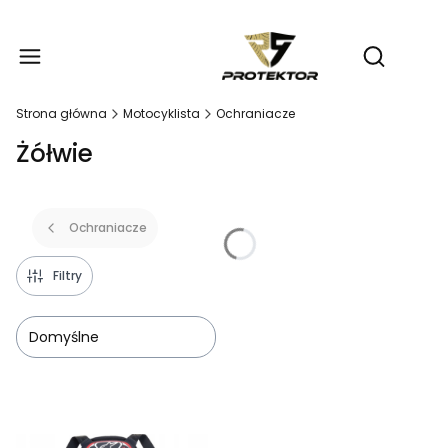
Produ
Otwórz wy
Strona główna
Motocyklista
Ochraniacze
Żółwie
Ochraniacze
Filtry
Domyślne
Lista produktów