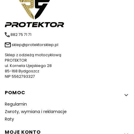
882 75 71 71
sklep@protektorsklep.pl
Sklep z odzieżą motocyklową
PROTEKTOR
ul. Kornela Ujejskiego 28
85-168 Bydgoszcz
NIP 5562793327
Linki w stopce
POMOC
Regulamin
Zwroty, wymiana i reklamacje
Raty
MOJE KONTO