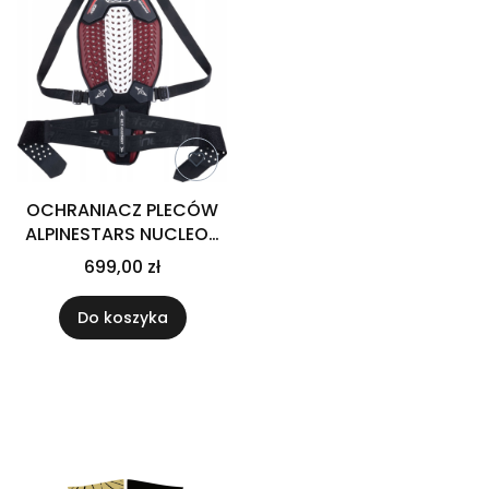
OCHRANIACZ PLECÓW
ALPINESTARS NUCLEON
PLASMA BLACK WHITE
699,00 zł
RED
Do koszyka