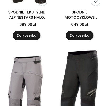
SPODNIE TEKSTYLNE
SPODNIE
ALPINESTARS HALO
MOTOCYKLOWE
DRYSTAR BLACK/BLACK
TEKSTYLNE REBELHORN
1 699,00 zł
649,00 zł
HIFLOW 4 BLACK 5XL
Do koszyka
Do koszyka