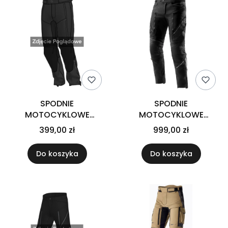
SPODNIE
SPODNIE
MOTOCYKLOWE
MOTOCYKLOWE
TEKSTYLNE BROGER RIFT
TEKSTYLNE REBELHORN
399,00 zł
999,00 zł
BLACK
HARDY 3.0 BLACK
(DŁUGA NOGAWKA)
Do koszyka
Do koszyka