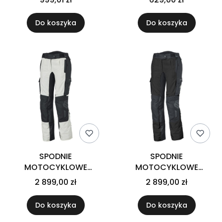
4 BLACK
Do koszyka
Do koszyka
SPODNIE
SPODNIE
MOTOCYKLOWE
MOTOCYKLOWE
TEKSTYLNE HELD CARESE
TEKSTYLNE HELD CARESE
2 899,00 zł
2 899,00 zł
3 [GORE-TEX] GREY
3 [GORE-TEX] BLACK
BLACK
Do koszyka
Do koszyka