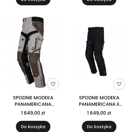
SPODNIE MODEKA
SPODNIE MODEKA
PANAMERICANA
PANAMERICANA II
PIASKOWY KHAKI
CZARNE PRZEDŁUŻANA
1 649,00 zł
1 649,00 zł
przedłużana nogawka
NOGAWKA
Do koszyka
Do koszyka