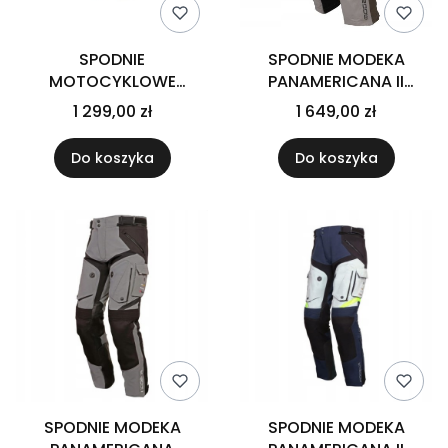
SPODNIE
SPODNIE MODEKA
MOTOCYKLOWE
PANAMERICANA II
TEKSTYLNE RST PRO
PIASKOWY/KHAKI
1 299,00 zł
1 649,00 zł
SERIES ADVENTURE-X
SILVER DARK BLUE RED
Do koszyka
Do koszyka
SPODNIE MODEKA
SPODNIE MODEKA