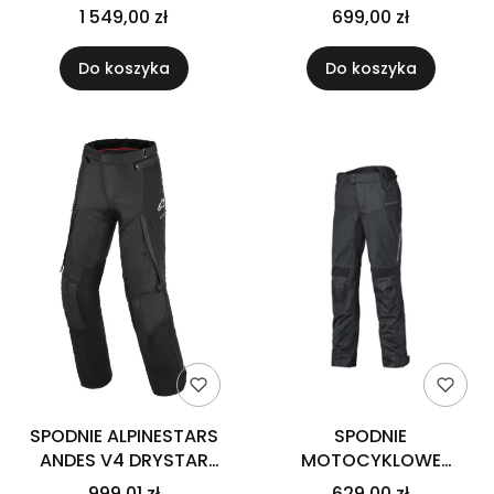
1 549,00 zł
699,00 zł
Do koszyka
Do koszyka
SPODNIE ALPINESTARS
SPODNIE
ANDES V4 DRYSTAR
MOTOCYKLOWE
BLACK
TEKSTYLNE HELD TROPIC
999,01 zł
629,00 zł