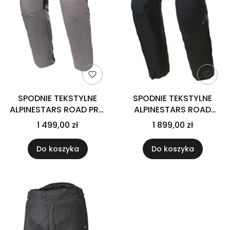
SPODNIE TEKSTYLNE
SPODNIE TEKSTYLNE
ALPINESTARS ROAD PRO
ALPINESTARS ROAD
GORE-TEX DARK
TECH GORE-TEX
1 499,00 zł
1 899,00 zł
GREY/BLACK
BLACK/BLACK
Do koszyka
Do koszyka