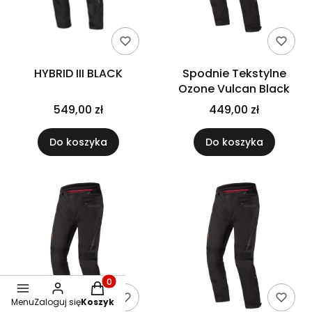
HYBRID III BLACK
Spodnie Tekstylne
Ozone Vulcan Black
549,00 zł
449,00 zł
Do koszyka
Do koszyka
Produkty w koszyku: 0. Zobacz szczegóły
Menu
Zaloguj się
Koszyk