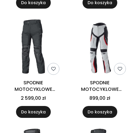
Do koszyka
Do koszyka
SPODNIE
SPODNIE
MOTOCYKLOWE
MOTOCYKLOWE
TEKSTYLNE HELD
TEKSTYLNE HELD LINK
2 599,00 zł
899,00 zł
KARAKUM [GORE-TEX]
GREY RED
BLACK
Do koszyka
Do koszyka