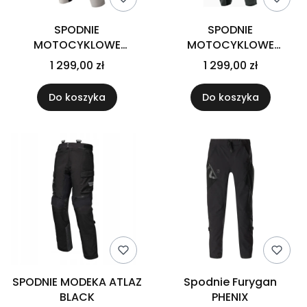
SPODNIE
SPODNIE
MOTOCYKLOWE
MOTOCYKLOWE
TEKSTYLNE RST PRO
TEKSTYLNE RST PRO
1 299,00 zł
1 299,00 zł
SERIES ADVENTURE D3O
SERIES ADVENTURE D3O
SILVER BLUE
GREY BLACK
Do koszyka
Do koszyka
SPODNIE MODEKA ATLAZ
Spodnie Furygan
BLACK
PHENIX