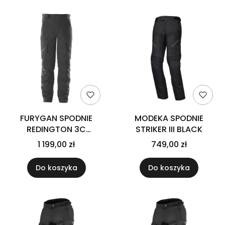
FURYGAN SPODNIE
MODEKA SPODNIE
REDINGTON 3C
STRIKER III BLACK
PRIMALOFT BLACK
1 199,00 zł
749,00 zł
Do koszyka
Do koszyka