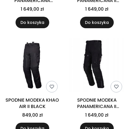
PANAMERICANA
PANAMERICANA II
SZARY/CZARNY
NIEBIESKI/POPIELATY
1 649,00 zł
1 649,00 zł
Do koszyka
Do koszyka
SPODNIE MODEKA KHAO
SPODNIE MODEKA
AIR II BLACK
PANAMERICANA II
CZARNE
849,00 zł
1 649,00 zł
Do koszyka
Do koszyka