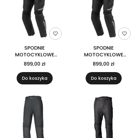
SPODNIE
SPODNIE
MOTOCYKLOWE
MOTOCYKLOWE
TEKSTYLNE REBELHORN
TEKSTYLNE REBELHORN
899,00 zł
899,00 zł
CUBBY 5 BLACK (DŁUGA
CUBBY 5 BLACK
NOGAWKA)
(KRÓTKA NOGAWKA) S-
Do koszyka
Do koszyka
M