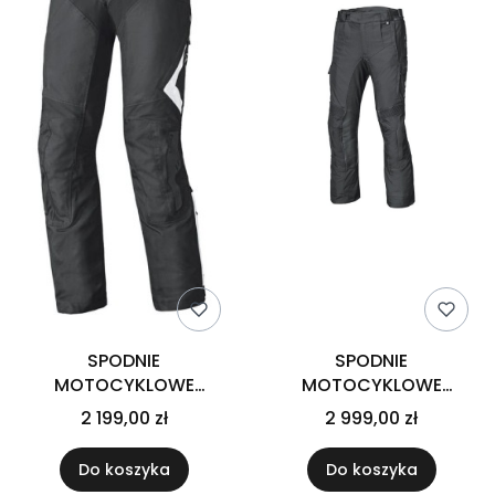
SPODNIE
SPODNIE
MOTOCYKLOWE
MOTOCYKLOWE
TEKSTYLNE HELD TELLI
TEKSTYLNE HELD TORNO
2 199,00 zł
2 999,00 zł
[GORE-TEX] BLACK
EVO [GORE-TEX] BLACK
WHITE STOCKY
Do koszyka
Do koszyka