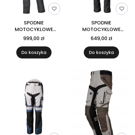
SPODNIE
SPODNIE
MOTOCYKLOWE
MOTOCYKLOWE
TEKSTYLNE HELD SARAI 2
TEKSTYLNE RST S1
999,00 zł
649,00 zł
BLACK
SHORT LEG BLACK
Do koszyka
Do koszyka