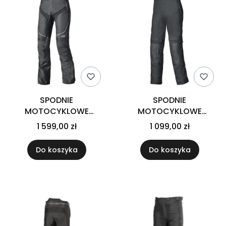
SPODNIE
SPODNIE
MOTOCYKLOWE
MOTOCYKLOWE
TEKSTYLNE HELD
TEKSTYLNE HELD
1 599,00 zł
1 099,00 zł
MOJAVE BASE BLACK
TOURINO BLACK
Do koszyka
Do koszyka