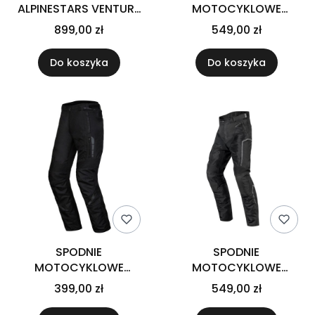
ALPINESTARS VENTURE
MOTOCYKLOWE
XT OVER BOOT CAMEL
TEKSTYLNE DAMSKIE
899,00 zł
549,00 zł
BLACK
REBELHORN HIKER 3
BLACK GREY WM
Do koszyka
Do koszyka
SPODNIE
SPODNIE
MOTOCYKLOWE
MOTOCYKLOWE
TEKSTYLNE REBELHORN
TEKSTYLNE DAMSKIE
399,00 zł
549,00 zł
THAR 2 BLACK
OZONE FLOW BLACK
WXXL