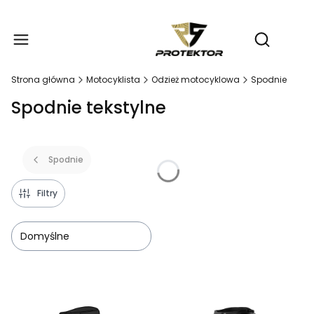
Produ
Otwórz wy
Strona główna
Motocyklista
Odzież motocyklowa
Spodnie
Spodnie tekstylne
Spodnie
Filtry
Domyślne
Lista produktów