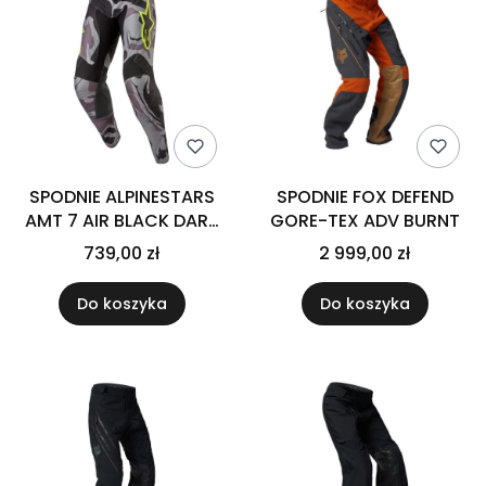
SPODNIE ALPINESTARS
SPODNIE FOX DEFEND
AMT 7 AIR BLACK DARK
GORE-TEX ADV BURNT
SHADOW
739,00 zł
2 999,00 zł
Do koszyka
Do koszyka