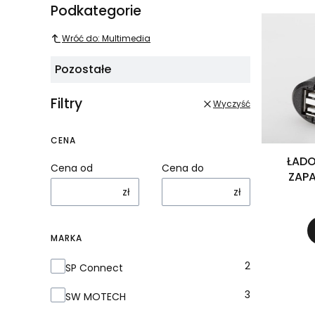
Podkategorie
Wróć do: Multimedia
Pozostałe
Filtry
Wyczyść
CENA
ŁADO
Cena od
Cena do
ZAPA
PODWÓ
zł
zł
MARKA
Marka
2
SP Connect
3
SW MOTECH