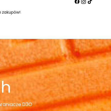
 zakupów!
ch
hraniacze D3O