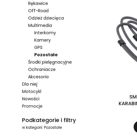
Rękawice
Off-Road
Odzież dziecięca
Multimedia
Interkomy
Kamery
GPS
Pozostałe
Środki pielęgnacyjne
Ochraniacze
Akcesoria
Dla niej
Motocykl
SM
Nowości
KARABI
Promocje
Koniec menu
Podkategorie i filtry
w kategorii: Pozostałe