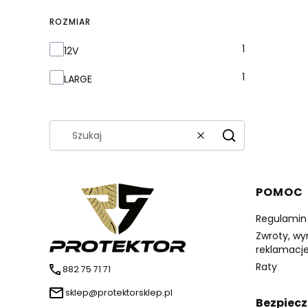
ROZMIAR
Rozmiar
1
12V
1
LARGE
Wyczyść
Szukaj
Linki 
POMOC
Regulamin
Zwroty, wy
reklamacj
Raty
882 75 71 71
sklep@protektorsklep.pl
Bezpiecz