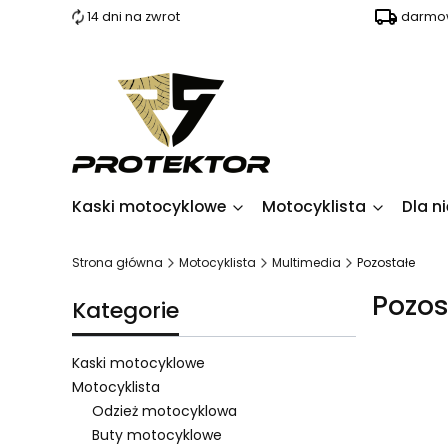
14 dni na zwrot
darmow
Kaski motocyklowe
Motocyklista
Dla ni
Strona główna
Motocyklista
Multimedia
Pozostałe
Pozos
Kategorie
Kaski motocyklowe
Motocyklista
Odzież motocyklowa
Lista pro
Buty motocyklowe