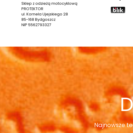
Sklep z odzieżą motocyklową
PROTEKTOR
ul. Kornela Ujejskiego 28
85-168 Bydgoszcz
NIP 5562793327
D
Najnowsze te