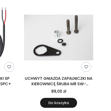
I SP
UCHWYT GNIAZDA ZAPALNICZKI NA
 SPC+
KIEROWNICĘ ŚRUBA M8 SW-
MOTECH
89,00 zł
Do koszyka