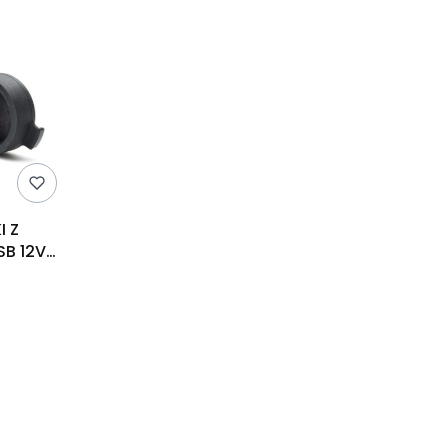
I Z
B 12V