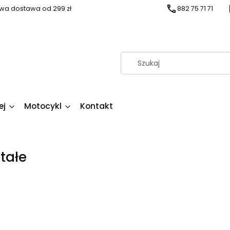
a dostawa od 299 zł
882 75 71 71
ej
Motocykl
Kontakt
tałe
duktów