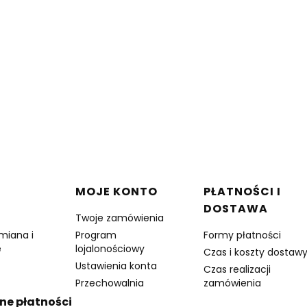
w stopce
MOJE KONTO
PŁATNOŚCI I
DOSTAWA
Twoje zamówienia
miana i
Program
Formy płatności
e
lojalonościowy
Czas i koszty dostaw
Ustawienia konta
Czas realizacji
Przechowalnia
zamówienia
ne płatności