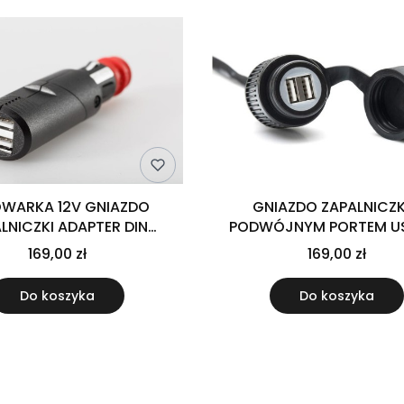
WARKA 12V GNIAZDO
GNIAZDO ZAPALNICZK
LNICZKI ADAPTER DIN
PODWÓJNYM PORTEM US
JNE ZŁĄCZE USB SW-
SW-MOTECH
169,00 zł
169,00 zł
MOTECH
Do koszyka
Do koszyka