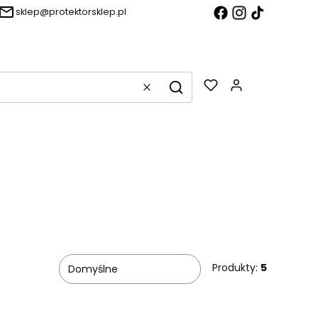
sklep@protektorsklep.pl
Produkty w k
Wyczyść
Szukaj
Produkty:
5
Domyślne