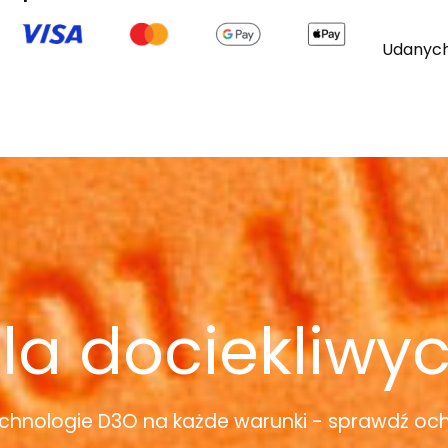
Udanych
la dociekliwy
chnologie D3O na każde warunki - sprawdź oc