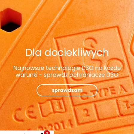
Dla dociekliwych
Najnowsze technologie D3O na każde
warunki - sprawdź ochraniacze D3O
sprawdzam