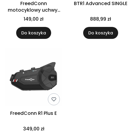
FreedConn
BTR1 Advanced SINGLE
motocyklowy uchwyt
na telefon MC1W
149,00 zł
888,99 zł
Do koszyka
Do koszyka
FreedConn R1 Plus E
349,00 zł