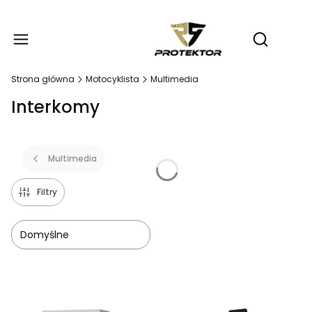
Produ
Otwórz wy
Strona główna
Motocyklista
Multimedia
Interkomy
Multimedia
Filtry
Domyślne
Lista produktów