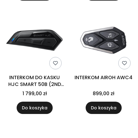
INTERKOM DO KASKU
INTERKOM AIROH AWC4
HJC SMART 50B (2ND
GENERATION) BLACK
1 799,00 zł
899,00 zł
Do koszyka
Do koszyka