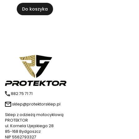
Do koszyka
882 75 71 71
sklep@protektorsklep.pl
Sklep z odzieżą motocyklową
PROTEKTOR
ul. Kornela Ujejskiego 28
85-168 Bydgoszcz
NIP 5562793327