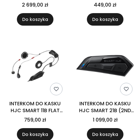
BLACK
2 699,00 zł
449,00 zł
Do koszyka
Do koszyka
INTERKOM DO KASKU
INTERKOM DO KASKU
HJC SMART 11B FLAT
HJC SMART 21B (2ND
BLACK
GENERATION) BLACK
759,00 zł
1 099,00 zł
Do koszyka
Do koszyka