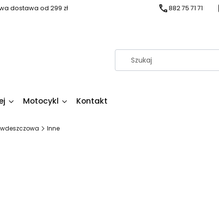
a dostawa od 299 zł
882 75 71 71
ej
Motocykl
Kontakt
ciwdeszczowa
Inne
duktów