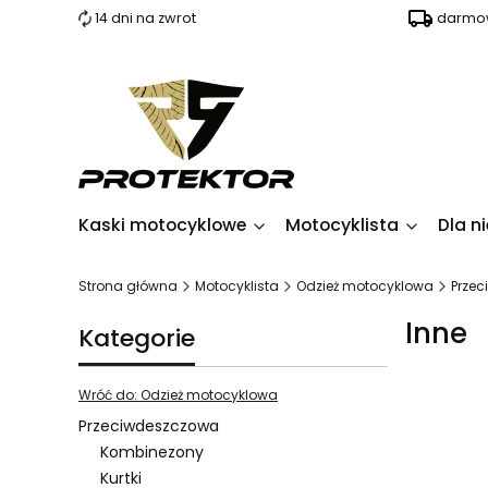
14 dni na zwrot
darmow
Kaski motocyklowe
Motocyklista
Dla ni
Strona główna
Motocyklista
Odzież motocyklowa
Prze
Inne
Kategorie
Wróć do: Odzież motocyklowa
Przeciwdeszczowa
Kombinezony
Lista pro
Kurtki