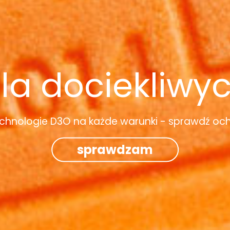
la dociekliwy
chnologie D3O na każde warunki - sprawdź oc
sprawdzam