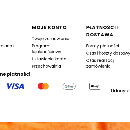
w stopce
MOJE KONTO
PŁATNOŚCI I
DOSTAWA
Twoje zamówienia
miana i
Program
Formy płatności
e
lojalonościowy
Czas i koszty dostaw
Ustawienia konta
Czas realizacji
Przechowalnia
zamówienia
ne płatności
Udanych