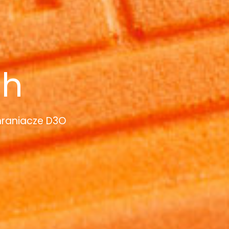
ch
hraniacze D3O