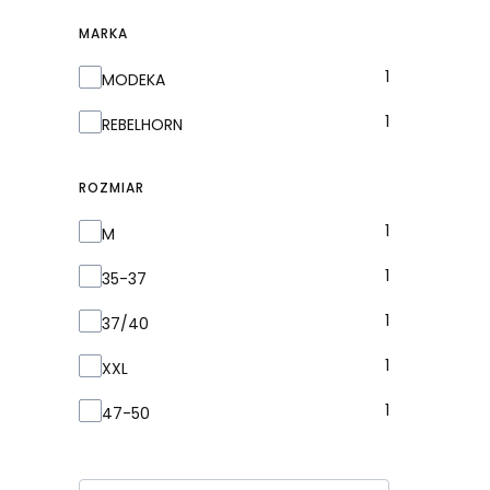
MARKA
Marka
1
MODEKA
1
REBELHORN
ROZMIAR
Rozmiar
1
M
1
35-37
1
37/40
1
XXL
1
47-50