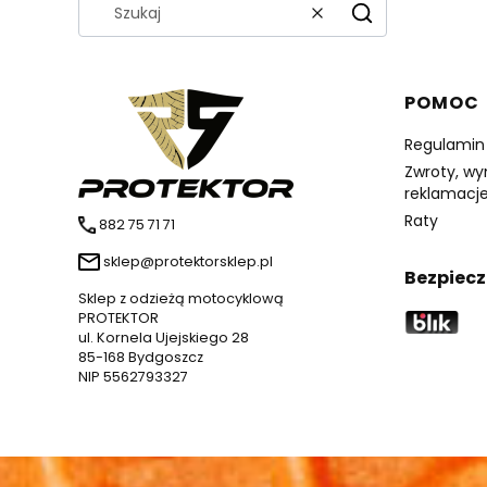
Wyczyść
Szukaj
Linki 
POMOC
Regulamin
Zwroty, wy
reklamacj
Raty
882 75 71 71
sklep@protektorsklep.pl
Bezpiecz
Sklep z odzieżą motocyklową
PROTEKTOR
ul. Kornela Ujejskiego 28
85-168 Bydgoszcz
NIP 5562793327