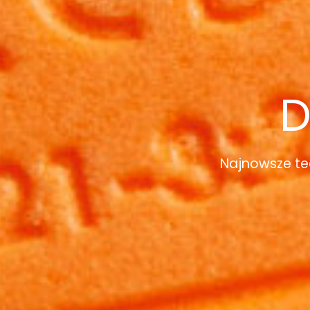
D
Najnowsze te