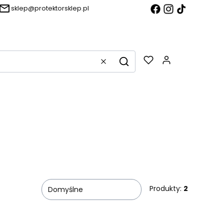
sklep@protektorsklep.pl
Produkty w k
Wyczyść
Szukaj
Produkty:
2
Domyślne