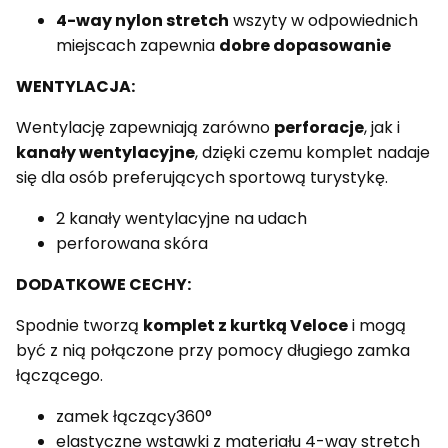
4-way nylon stretch
wszyty w odpowiednich
miejscach zapewnia
dobre dopasowanie
WENTYLACJA:
Wentylację zapewniają zarówno
perforacje
, jak i
kanały wentylacyjne
, dzięki czemu komplet nadaje
się dla osób preferujących sportową turystykę.
2 kanały wentylacyjne na udach
perforowana skóra
DODATKOWE CECHY:
Spodnie tworzą
komplet z kurtką Veloce
i mogą
być z nią połączone przy pomocy długiego zamka
łączącego.
zamek łączący360°
elastyczne wstawki z materiału 4-way stretch