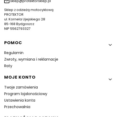
sklep@protektorsklep.pl
Sklep z odzieżą motocyklową
PROTEKTOR
ul. Kornela Ujejskiego 28
85-168 Bydgoszcz
NIP 5562793327
Linki w stopce
POMOC
Regulamin
Zwroty, wymiana i reklamacje
Raty
MOJE KONTO
Twoje zamówienia
Program lojalonościowy
Ustawienia konta
Przechowalnia