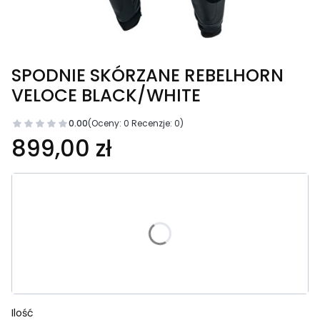
SPODNIE SKÓRZANE REBELHORN
VELOCE BLACK/WHITE
0.00
(Oceny: 0 Recenzje: 0)
Cena
899,00 zł
Wybierz wariant produktu:
Poszczególne warianty mogą różnić się ceną
*
Rozmiar
Wybierz
Ilość