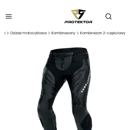
Produ
Otwórz wy
sta
Odzież motocyklowa
Kombinezony
Kombinezon 2-częściowy