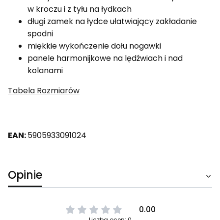
w kroczu i z tyłu na łydkach
długi zamek na łydce ułatwiający zakładanie
spodni
miękkie wykończenie dołu nogawki
panele harmonijkowe na lędźwiach i nad
kolanami
Tabela Rozmiarów
EAN:
5905933091024
Opinie
0.00
Liczba ocen: 0