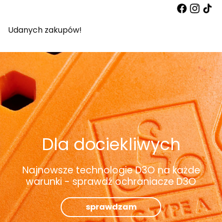
Udanych zakupów!
Dla dociekliwych
Najnowsze technologie D3O na każde
warunki - sprawdź ochraniacze D3O
sprawdzam