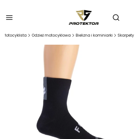
Produ
Otwórz wy
Motocyklista
Odzież motocyklowa
Bielizna i kominiarki
Skarpety