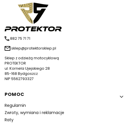
882 75 71 71
sklep@protektorsklep.pl
Sklep z odzieżą motocyklową
PROTEKTOR
ul. Kornela Ujejskiego 28
85-168 Bydgoszcz
NIP 5562793327
Linki w stopce
POMOC
Regulamin
Zwroty, wymiana i reklamacje
Raty