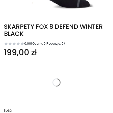
SKARPETY FOX 8 DEFEND WINTER
BLACK
0.00
(Oceny: 0 Recenzje: 0)
Cena
199,00 zł
Wybierz wariant produktu:
Poszczególne warianty mogą różnić się ceną
*
Rozmiar
Wybierz
Ilość