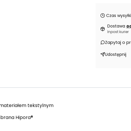
Czas wysyłki
Dostawa
od
Inpost kurier
Zapytaj o p
Udostępnij
z materiałem tekstylnym
brana Hipora®