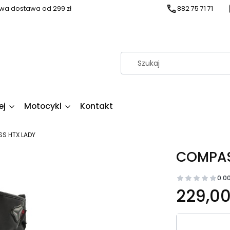
a dostawa od 299 zł
882 75 71 71
ej
Motocykl
Kontakt
S HTX LADY
COMPAS
0.0
Cena
229,00
Wybierz wa