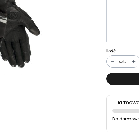
Poszczególn
*
Rozmiar
Wybierz
Ilość
szt.
Darmowa 
Do darmowej