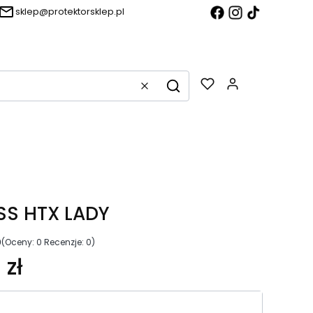
sklep@protektorsklep.pl
Produkty w k
Wyczyść
Szukaj
S HTX LADY
0
(Oceny: 0 Recenzje: 0)
 zł
riant produktu: