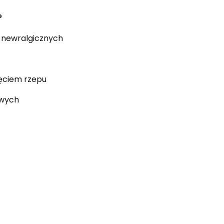
®
h newralgicznych
ęciem rzepu
owych