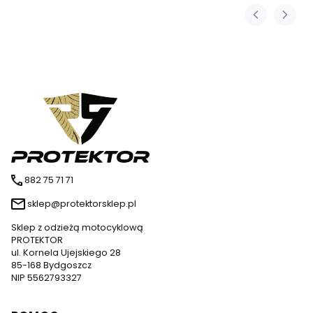
882 75 71 71
sklep@protektorsklep.pl
Sklep z odzieżą motocyklową
PROTEKTOR
ul. Kornela Ujejskiego 28
85-168 Bydgoszcz
NIP 5562793327