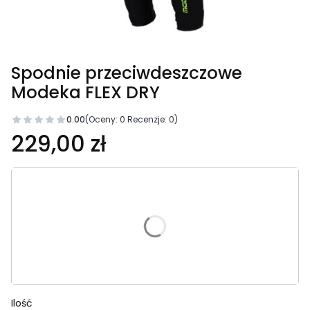
Spodnie przeciwdeszczowe
Modeka FLEX DRY
0.00
(Oceny: 0 Recenzje: 0)
Cena
229,00 zł
Wybierz wariant produktu:
Poszczególne warianty mogą różnić się ceną
*
Rozmiar
Wybierz
Ilość