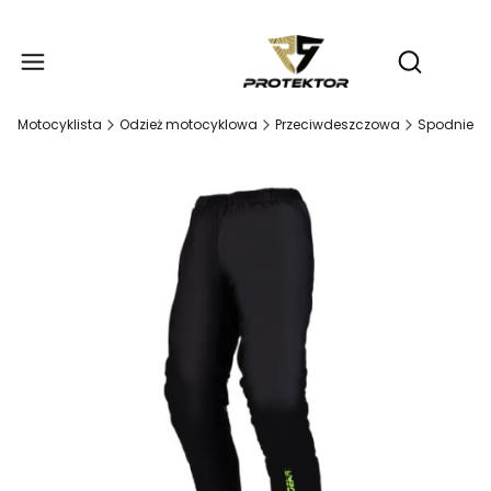
Produ
Otwórz wy
Motocyklista
Odzież motocyklowa
Przeciwdeszczowa
Spodnie