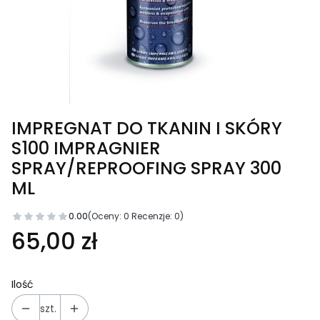
IMPREGNAT DO TKANIN I SKÓRY
S100 IMPRAGNIER
SPRAY/REPROOFING SPRAY 300
ML
0.00
(Oceny: 0 Recenzje: 0)
Cena
65,00 zł
Ilość
szt.