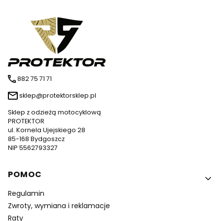
882 75 71 71
sklep@protektorsklep.pl
Sklep z odzieżą motocyklową
PROTEKTOR
ul. Kornela Ujejskiego 28
85-168 Bydgoszcz
NIP 5562793327
Linki w stopce
POMOC
Regulamin
Zwroty, wymiana i reklamacje
Raty