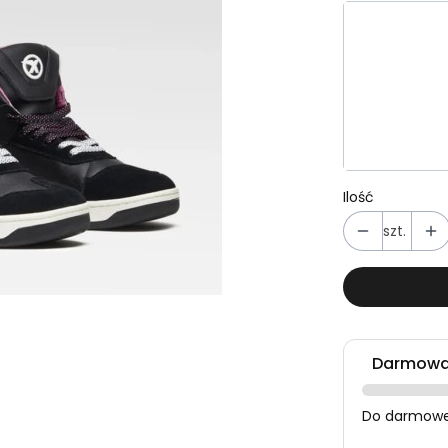
Wybierz wa
Poszczególn
*
Rozmiar
Wybierz
Ilość
szt.
Darmowa 
Do darmowej