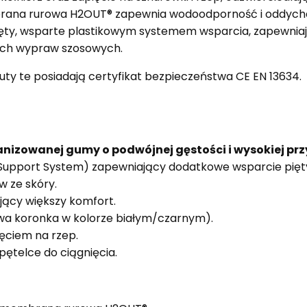
ana rurowa H2OUT® zapewnia wodoodporność i oddychal
ięty, wsparte plastikowym systemem wsparcia, zapewniaj
kich wypraw szosowych.
uty te posiadają certyfikat bezpieczeństwa CE EN 13634.
nizowanej gumy o podwójnej gęstości i wysokiej prz
 Support System) zapewniający dodatkowe wsparcie pięt
w ze skóry.
jący większy komfort.
wa koronka w kolorze białym/czarnym).
ięciem na rzep.
pętelce do ciągnięcia.