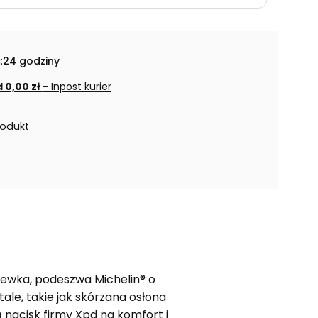
:
24 godziny
 0,00 zł
- Inpost kurier
rodukt
lewka, podeszwa Michelin® o
ale, takie jak skórzana osłona
ą nacisk firmy Xpd na komfort i