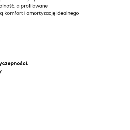
ność, a profilowane
ą komfort i amortyzację idealnego
yczepności.
y.