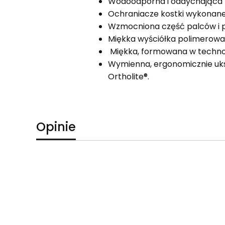
Wodoodporna i oddychająca
Ochraniacze kostki wykonan
Wzmocniona część palców i p
Miękka wyściółka polimerowa
Miękka, formowana w technolog
Wymienna, ergonomicznie uks
Ortholite®.
Opinie