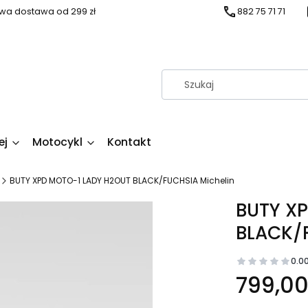
a dostawa od 299 zł
882 75 71 71
ej
Motocykl
Kontakt
BUTY XPD MOTO-1 LADY H2OUT BLACK/FUCHSIA Michelin
BUTY X
BLACK/F
0.0
Cena
799,00