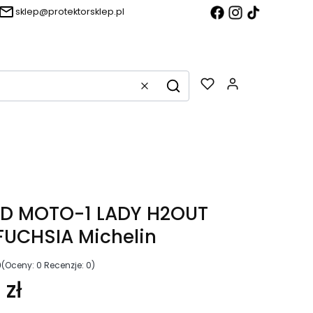
sklep@protektorsklep.pl
Produkty w k
Wyczyść
Szukaj
PD MOTO-1 LADY H2OUT
UCHSIA Michelin
0
(Oceny: 0 Recenzje: 0)
 zł