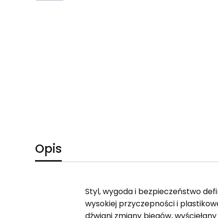
Opis
Styl, wygoda i bezpieczeństwo de
wysokiej przyczepności i plastikow
dźwigni zmiany biegów, wyściełany k