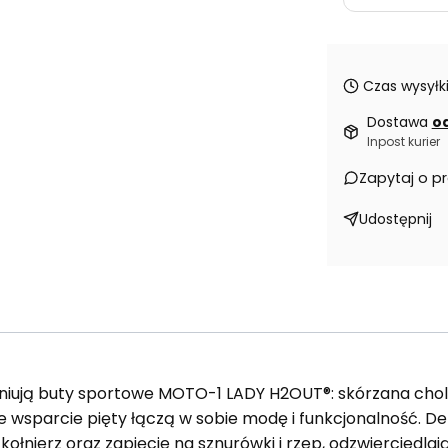
Czas wysyłki
Dostawa
od
Inpost kurier
Zapytaj o p
Udostępnij
finiują buty sportowe MOTO-1 LADY H2OUT®: skórzana cho
e wsparcie pięty łączą w sobie modę i funkcjonalność. Det
ołnierz oraz zapięcie na sznurówki i rzep, odzwierciedlaj