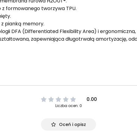
 membrana rurowa H2OUT®.
e z formowanego tworzywa TPU.
ięty.
 z pianką memory.
ii DFA (Differentiated Flexibility Area) i ergonomiczna
ztałtowana, zapewniająca długotrwałą amortyzację, odd
0.00
Liczba ocen: 0
Oceń i opisz