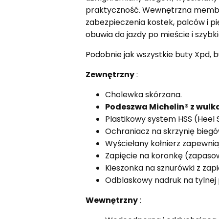
praktyczność. Wewnętrzna membr
zabezpieczenia kostek, palców i p
obuwia do jazdy po mieście i szyb
Podobnie jak wszystkie buty Xpd, b
Zewnętrzny
:
Cholewka skórzana.
Podeszwa Michelin® z wulka
Plastikowy system HSS (Heel
Ochraniacz na skrzynię biegó
Wyściełany kołnierz zapewnia
Zapięcie na koronkę (zapaso
Kieszonka na sznurówki z zap
Odblaskowy nadruk na tylnej 
Wewnętrzny
: