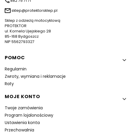
882 75 71 71
sklep@protektorsklep.pl
Sklep z odzieżą motocyklową
PROTEKTOR
ul. Kornela Ujejskiego 28
85-168 Bydgoszcz
NIP 5562793327
Linki w stopce
POMOC
Regulamin
Zwroty, wymiana i reklamacje
Raty
MOJE KONTO
Twoje zamówienia
Program lojalonościowy
Ustawienia konta
Przechowalnia