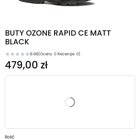
BUTY OZONE RAPID CE MATT
BLACK
0.00
(Oceny: 0 Recenzje: 0)
Cena
479,00 zł
Wybierz wariant produktu:
Poszczególne warianty mogą różnić się ceną
*
Rozmiar
Wybierz
Ilość