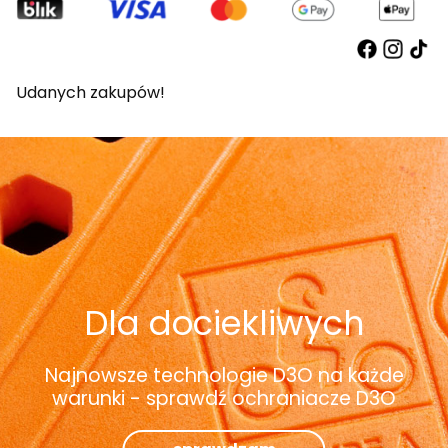
Udanych zakupów!
Dla dociekliwych
Najnowsze technologie D3O na każde
warunki - sprawdź ochraniacze D3O