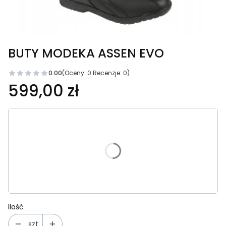
BUTY MODEKA ASSEN EVO
0.00
(Oceny: 0 Recenzje: 0)
Cena
599,00 zł
Wybierz wariant produktu:
Poszczególne warianty mogą różnić się ceną
*
Rozmiar
Wybierz
Ilość
szt.