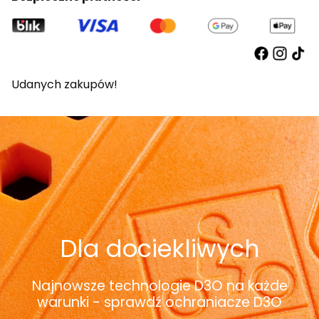
Udanych zakupów!
Dla dociekliwych
Najnowsze technologie D3O na każde
warunki - sprawdź ochraniacze D3O