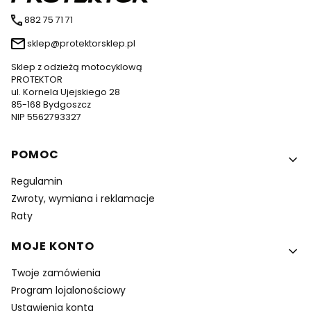
882 75 71 71
sklep@protektorsklep.pl
Sklep z odzieżą motocyklową
PROTEKTOR
ul. Kornela Ujejskiego 28
85-168 Bydgoszcz
NIP 5562793327
Linki w stopce
POMOC
Regulamin
Zwroty, wymiana i reklamacje
Raty
MOJE KONTO
Twoje zamówienia
Program lojalonościowy
Ustawienia konta