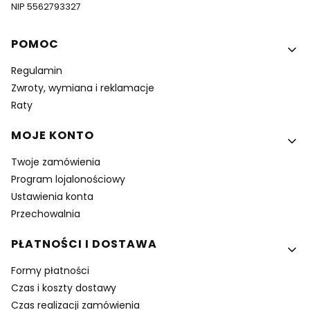
NIP 5562793327
Linki w stopce
POMOC
Regulamin
Zwroty, wymiana i reklamacje
Raty
MOJE KONTO
Twoje zamówienia
Program lojalonościowy
Ustawienia konta
Przechowalnia
PŁATNOŚCI I DOSTAWA
Formy płatności
Czas i koszty dostawy
Czas realizacji zamówienia