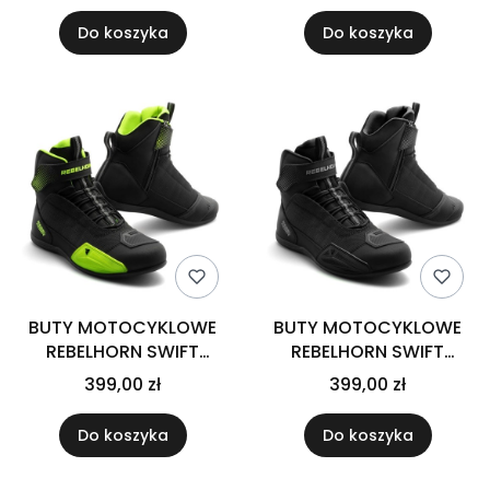
Do koszyka
Do koszyka
BUTY MOTOCYKLOWE
BUTY MOTOCYKLOWE
REBELHORN SWIFT
REBELHORN SWIFT
BLACK FLUO YELLOW
BLACK
399,00 zł
399,00 zł
Do koszyka
Do koszyka