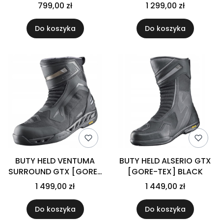
799,00 zł
1 299,00 zł
Do koszyka
Do koszyka
BUTY HELD VENTUMA
BUTY HELD ALSERIO GTX
SURROUND GTX [GORE-
[GORE-TEX] BLACK
TEX] BLACK
1 499,00 zł
1 449,00 zł
Do koszyka
Do koszyka