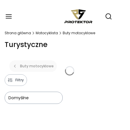
Produ
Otwórz wy
Strona główna
Motocyklista
Buty motocyklowe
Turystyczne
Buty motocyklowe
Filtry
Domyślne
Lista produktów