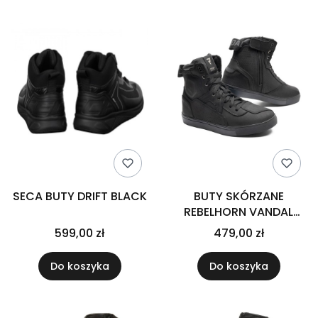
SECA BUTY DRIFT BLACK
BUTY SKÓRZANE
REBELHORN VANDAL
BLACK/BLACK SOLE 39
599,00 zł
479,00 zł
Do koszyka
Do koszyka