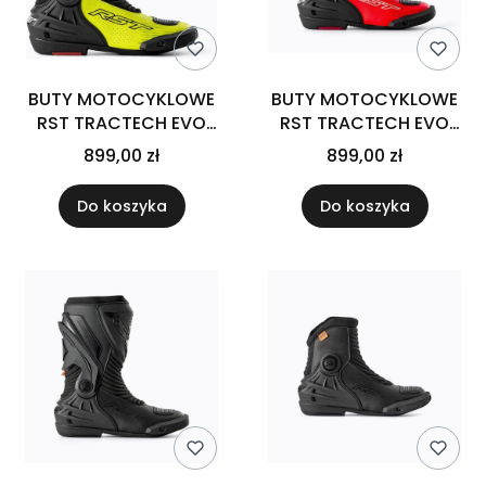
BUTY MOTOCYKLOWE
BUTY MOTOCYKLOWE
RST TRACTECH EVO
RST TRACTECH EVO
D3O SPORT BLACK FLUO
D3O SPORT BLACK FLUO
899,00 zł
899,00 zł
YELLOW
RED
Do koszyka
Do koszyka