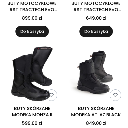
BUTY MOTOCYKLOWE
BUTY MOTOCYKLOWE
RST TRACTECH EVO
RST TRACTECH EVO
D3O SPORT BLACK
D3O SHORT BLACK
899,00 zł
649,00 zł
Do koszyka
Do koszyka
BUTY SKÓRZANE
BUTY SKÓRZANE
MODEKA MONZA II
MODEKA ATLAZ BLACK
BLACK
599,00 zł
849,00 zł