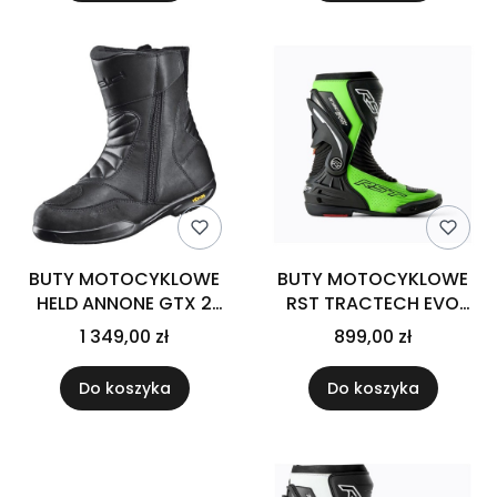
BUTY MOTOCYKLOWE
BUTY MOTOCYKLOWE
HELD ANNONE GTX 2
RST TRACTECH EVO
[GORE-TEX] BLACK
D3O SPORT BLACK FLUO
1 349,00 zł
899,00 zł
GREEN
Do koszyka
Do koszyka