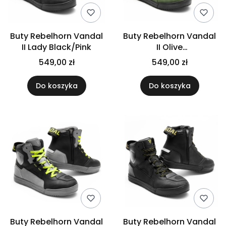
Buty Rebelhorn Vandal
Buty Rebelhorn Vandal
II Lady Black/Pink
II Olive
Green/Black/Orange
549,00 zł
549,00 zł
Do koszyka
Do koszyka
Buty Rebelhorn Vandal
Buty Rebelhorn Vandal