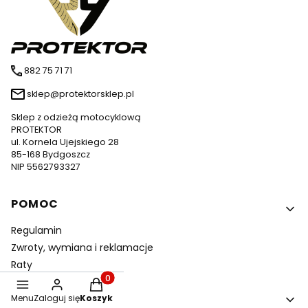
882 75 71 71
sklep@protektorsklep.pl
Sklep z odzieżą motocyklową
PROTEKTOR
ul. Kornela Ujejskiego 28
85-168 Bydgoszcz
NIP 5562793327
Linki w stopce
POMOC
Regulamin
Zwroty, wymiana i reklamacje
Raty
Produkty w koszyku: 0. Zobacz szczegóły
MOJE KONTO
Menu
Zaloguj się
Koszyk