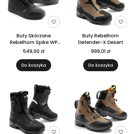
Buty Skórzane
Buty Rebelhorn
Rebelhorn Spike WP
Defender-X Desert
Black
549,00 zł
999,01 zł
Do koszyka
Do koszyka