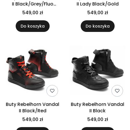
II Black/Grey/Fluo
II Lady Black/Gold
Yellow
549,00 zł
549,00 zł
Do koszyka
Do koszyka
Buty Rebelhorn Vandal
Buty Rebelhorn Vandal
II Black/Red
II Black
549,00 zł
549,00 zł