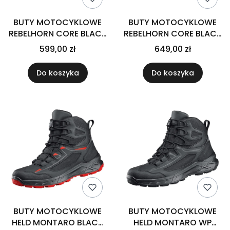
BUTY MOTOCYKLOWE
BUTY MOTOCYKLOWE
REBELHORN CORE BLACK
REBELHORN CORE BLACK
PINK 35
WODOODPORNE 35
599,00 zł
649,00 zł
Do koszyka
Do koszyka
BUTY MOTOCYKLOWE
BUTY MOTOCYKLOWE
HELD MONTARO BLACK
HELD MONTARO WP