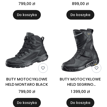
RED
BLACK
799,00 zł
899,00 zł
Do koszyka
Do koszyka
BUTY MOTOCYKLOWE
BUTY MOTOCYKLOWE
HELD MONTARO BLACK
HELD SEGRINO
SURROUND GTX BLACK
799,00 zł
1 399,00 zł
39
Do koszyka
Do koszyka