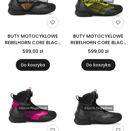
BUTY MOTOCYKLOWE
BUTY MOTOCYKLOWE
REBELHORN CORE BLACK
REBELHORN CORE BLACK
GOLD 35
FLUO YELLOW 35
599,00 zł
599,00 zł
Do koszyka
Do koszyka