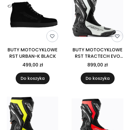
BUTY MOTOCYKLOWE
BUTY MOTOCYKLOWE
RST URBAN-K BLACK
RST TRACTECH EVO
D3O SPORT BLACK
499,00 zł
899,00 zł
WHITE 37
Do koszyka
Do koszyka