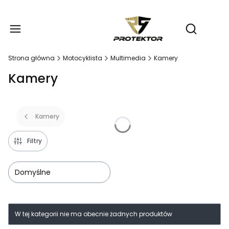
Produ
Otwórz wy
Strona główna
Motocyklista
Multimedia
Kamery
Kamery
Kamery
Filtry
Domyślne
Lista produktów
W tej kategorii nie ma obecnie żadnych produktów