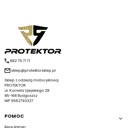
882 75 71 71
sklep@protektorsklep.pl
Sklep z odzieżą motocyklową
PROTEKTOR
ul. Kornela Ujejskiego 28
85-168 Bydgoszcz
NIP 5562793327
Linki w stopce
POMOC
Regulamin